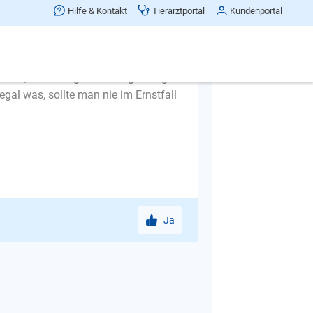
 das kann nur der Mensch.
Hilfe & Kontakt
Tierarztportal
Kundenportal
 aus der Haustür und schon soll der
eine gehen. Die Leinenführigkeit
d laufen und schnuppern, dann
niert, wird es irgendwann gefestigt
egal was, sollte man nie im Ernstfall
Ja