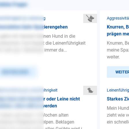
nliche Fragen
nenführigkeit ❯ Leinenzug
Aggressivit
inenziehen beim Spazierengehen
Knurren, B
prägen me
 gehe mit meinem kleinen Hund in die
deschule. Dort klappt die Leinenführigkeit
Knurren, B
h sehr gut. Allerdings immer da...
meine Spaz
weiter.
WEITERLESEN
WEITE
penerziehung ❯ Leinenführigkeit
Leinenführi
pe lässt sich Geschirr oder Leine nicht
Starkes Zi
iehen, ohne wild zu werden
Mein Hund 
 haben seit einen 13-Wochen alten
zieht wie v
desian Ridgeback Welpen. Beklagen
ein schnel
nen wir uns gar nicht, alles Geübte wird i...