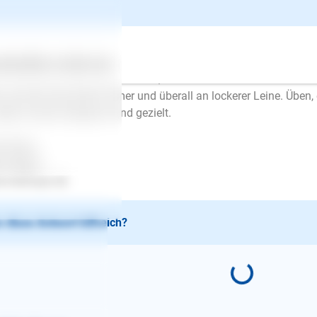
er mehr dagegen. Der Hund kann diesen Kreislauf nicht lösen,
stens kann ein Hund sich auch nicht konzentrieren. Man kommt
d, ohne sich ausgepowert oder gelöst zu haben, locker an der L
lte immer nur zwischendurch geübt werden, zuerst darf der Hun
ertes
Über uns
Services
der 10 Minuten üben u.s.w.. Erst, wenn das immer besser funktio
n und der Hund läuft immer und überall an lockerer Leine. Üben, 
dern immer entspannt und gezielt.
l Erfolg..
en Mayer
.lesloups.de
 diese Antwort hilfreich?
E-Mail