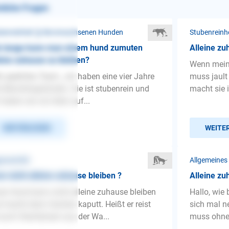
nliche Fragen
benreinheit ❯ Bei erwachsenen Hunden
Stubenreinh
e lange kann man einem hund zumuten
Alleine zu
eine zuhause zu bleiben?
Wenn meine
r geehrtes Team , wir haben eine vier Jahre
muss jault
e Mischlingshündin. Sie ist stubenrein und
macht sie 
 haben sie von klein auf...
WEITERLESEN
WEITE
ressivität
Allgemeines
n nicht alleine zuhause bleiben ?
Alleine zu
er Hund kann nicht alleine zuhause bleiben
Hallo, wie
 macht dann Sachen kaputt. Heißt er reist
sich mal n
auch Steckdosen aus der Wa...
muss ohne