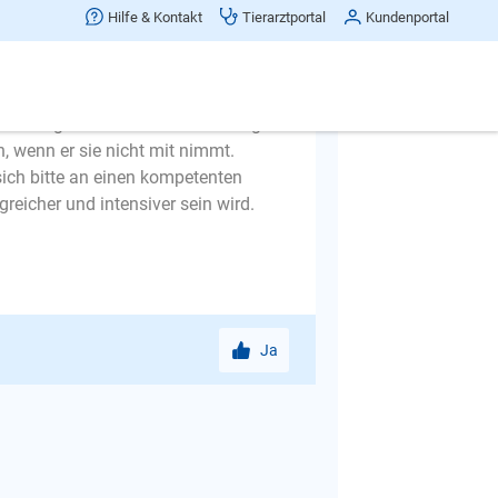
n und Kommen. Nach und nach wird
Hilfe & Kontakt
Tierarztportal
Kundenportal
fürchten hat. Achten Sie bitte
vor Sie für längere Zeit das Haus
 alleine gelassen werden. Und es gibt
 wenn er sie nicht mit nimmt.
sich bitte an einen kompetenten
eicher und intensiver sein wird.
Ja