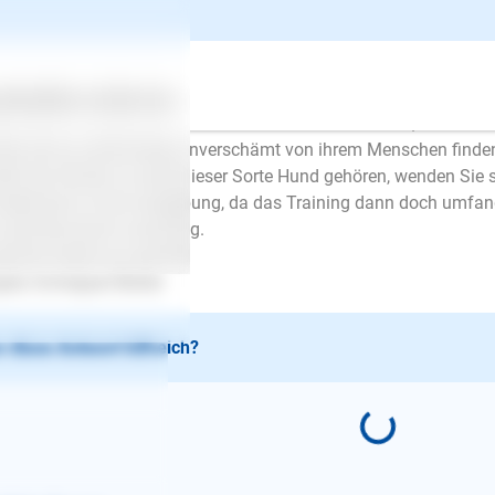
tspanne erhöhen. Machen Sie kein Aufhebens von Ihrem Gehe
 Hund lernen, dass Sie immer wieder kommen und er nichts zu be
auf, dass ihr Hund sich lösen und ein wenig auspowern kann, be
lassen.
ertes
Über uns
Services
gibt jedoch auch Hunde die wirklich in Panik verfallen, wenn sie
de, die es schlichtweg unverschämt von ihrem Menschen finden,
lte ihre Hündin zu einer dieser Sorte Hund gehören, wenden Sie 
detrainer in ihrer Umgebung, da das Training dann doch umfangr
 wünsche Ihnen viel Erfolg.
zliche Grüße aus Krefeld
ela Schrepper-Müller
 diese Antwort hilfreich?
E-Mail