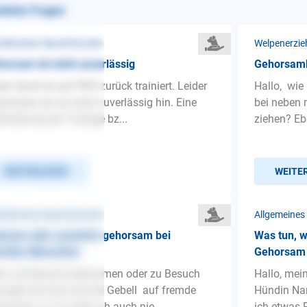
nliche Fragen
detrainer-Sprechstunde
Welpenerzie
orsam ist nicht zuverlässig
Gehorsamk
er Hund ist auf Pfiff zurück trainiert. Leider
Hallo, wie
ommen wir es nicht zuverlässig hin. Eine
bei neben 
änderung der Tonlage bz...
ziehen? Eb
WEITERLESEN
WEITE
detrainer-Sprechstunde
Allgemeines
hause oder auswärts gehorsam bei
Was tun, 
emden Menschen
Gehorsam 
nn wir Besuch bekommen oder zu Besuch
Hallo, mei
d geht Ari erst mal mit Gebell auf fremde
Hündin Nam
schen zu. Da weiß ich auch nie ...
ich etwas P