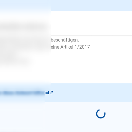
 Ihren Schutz vertraut – das ist für Sie ein tolles Gefühl!
wäre auch toll, wenn Sie nicht nur „Gassi-gehen“, sondern Ihren 
chäftigen, damit er sich nicht langweilt. Hierzu finden Sie alles
mepage: www.hundimedia.de
ertes
Über uns
Services
her „Spiel und Spaß mit Hund“ und „Mehr Spiel und Spaß mit Hu
lichkeiten den Hund zu beschäftigen.
tner: Hundewelt, siehe meine Artikel 1/2017
le Grüße
e Büttner-Vogt
 diese Antwort hilfreich?
E-Mail