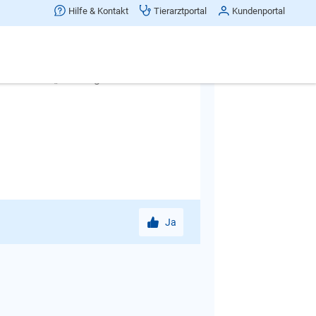
Hilfe & Kontakt
Tierarztportal
Kundenportal
Hund geistig trainieren und
 auf meiner
nd“ Film: „Der Weg ist das Ziel: 222
Ja