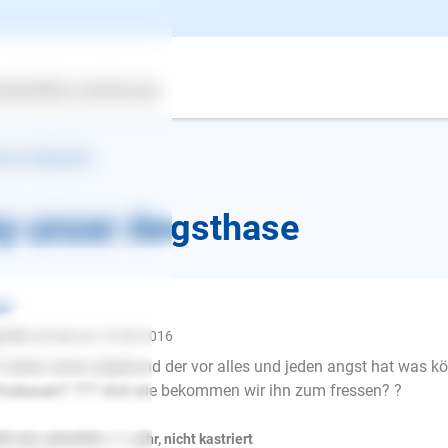
ertes
Über uns
Services
k zur Übersicht
ey unser Angsthase
st
y123
schrieb am 10.09.2016
 haben einen pfgehund der vor alles und jeden angst hat was k
zubauen? ??? Und wie bekommen wir ihn zum fressen? ?
E-Mail
ti mix, männlich, < 1 Jahr, nicht kastriert