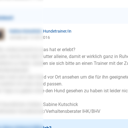
ntwort
Sabine Kutschick
| Hundetrainer/in
schrieb am 13.09.2016
lo, woher kommt er, was hat er erlebt?
sen sie ihn mit dem Futter alleine, damit er wirklich ganz in Ru
bleme zu lösen, wenden sie sich bitte an einen Trainer mit der
haltensberater.
ser muß sich den Hund vor Ort ansehen um die für ihn geeigne
 wirklich für ihren Hund passen.
r Tipps zu geben ohne den Hund gesehen zu haben ist leider nich
 freundlichen Grüßen Sabine Kutschick
tifizierter Hundetrainer/Verhaltensberater IHK/BHV