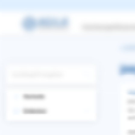
Versicherungen
Wissensw
zurüc
jo
Suchbegriff eingeben
Ang
Startseite
joe
Wir
Entdecken
auf
WhatsApp
Facebook
Twitter
Pinterest
shel
ZURÜCK ZUR FRAGE