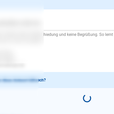
men. Sie soll dieses "Spiel" mit der Zeit zum Gähnen langweilig
spannen. Wenn Sie merken, dass sie entspannter ist, steigern Si
ritten. Wenn sie sich aufregt, wieder kürzer draußen bleiben.
n das funktioniert, ziehen Sie sich an, gehen raus und kommen s
ertes
Über uns
Services
 dann die Zeit draußen.
r wichtig: Keine Verabschiedung und keine Begrüßung. So lernt
mal ist, wenn Sie gehen.
l Erfolg..
en Mayer
.lesloups.de
 diese Antwort hilfreich?
E-Mail