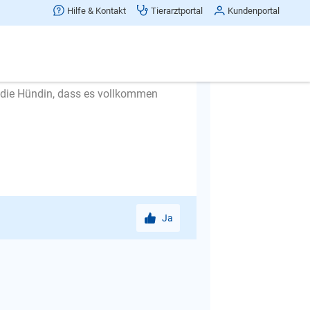
 finden, erst dann kann sie
Hilfe & Kontakt
Tierarztportal
Kundenportal
e die Zeit draußen in ganz kleinen
ofort wieder rein. Auch hier steigern
 die Hündin, dass es vollkommen
Ja