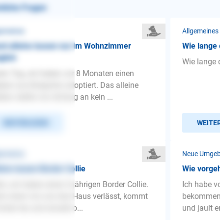
nliche Fragen
gemeines
Allgemeines
d alleine lassen nur im Wohnzimmer
Wie lange 
glich
Wie lange 
en Tag, wir haben vor 8 Monaten einen
pen aus Bulgarien adoptiert. Das alleine
iben stellte von Anfang an kein ...
WEITERLESEN
WEITE
gemeines
Neue Umge
eine lassen Border Collie
Wie vorgeh
lo, wir haben einen 9 jährigen Border Collie.
Ich habe v
n einer von uns das Haus verlässt, kommt
bekommen. 
hinter her und winselt o...
und jault e