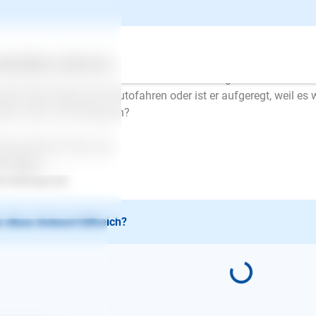
schrieb am 13.04.2015
en tag,
ertes
Über uns
Services
Ihnen helfen zu können, müsste ich noch einiges mehr über Ihre
 der Hund Angst vorm Autofahren oder ist er aufgeregt, weil es
ht er das von Anfang an?
 Ihre Antwort freut sich
en Mayer
.lesloups.de
 diese Antwort hilfreich?
E-Mail