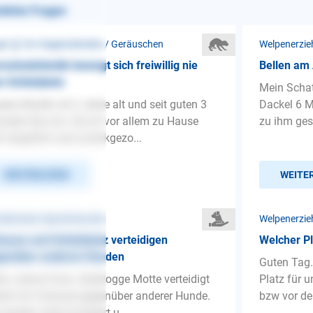
nliche Fragen
st ❯ Vor Gegenständen / Geräuschen
Welpenerzie
rschutzhündin bewegt sich freiwillig nie
Bellen am 
 Schlafplatz
Mein Schat
ere Hündin ist 2 Jahre alt und seit guten 3
Dackel 6 Mo
aten bei uns. Sie ist vor allem zu Hause
zu ihm gesc
r ängstlich und zurückgezo...
WEITERLESEN
WEITE
detrainer-Sprechstunde
Welpenerzie
ause und Schlafplatz verteidigen
Welcher Pl
genüber anderen Hunden
Guten Tag.
lo, meine Franz. Bulldogge Motte verteidigt
Platz für 
rem ihr Zuhause gegenüber anderer Hunde.
bzw vor de
 werden stark korrigiert u...