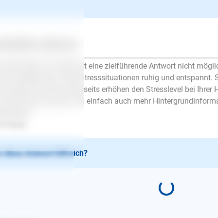
 haben in der Tat vor 2 Tagen die Hündin bekommen. Da kann 
ffen. Hunde benötigen erst einmal 2 bis 3 wochen, bis sie üb
d. Diese Zeit müssen Sie der Hündin schon geben. Vor allem ist 
gangenheit entwickelt hat und wie waren die Trainings und Ha
ertes
Über uns
Services
ihnen kam.
e dies alles zu wissen ist eine zielführende Antwort nicht möglic
l tun, bleiben Sie in den Stresssituationen ruhig und entspannt. 
n Stress und Druck ihrerseits erhöhen den Stresslevel bei Ihrer
 mehr Ihnfos brauche ich einfach auch mehr Hintergrundinform
te Grüße
 Planer
 diese Antwort hilfreich?
E-Mail