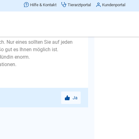
man absolut noch gar keine aussage
Hilfe & Kontakt
Tierarztportal
Kundenportal
erhaupt im neuen Umfeld angekommen
es wichtig zu wissen, was sich in der
ltungsbedingungen bevor die Hündin
h. Nur eines sollten Sie auf jeden
So gut es Ihnen möglich ist.
 Hündin enorm.
ationen.
Ja