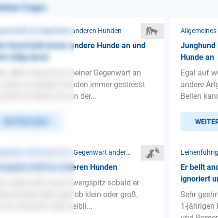
nliche Fragen
ressivität ❯ Gegenüber anderen Hunden
Allgemeines
n Hund bellt immer andere Hunde an und
Junghund b
ht völlig durch
Hunde an
lo. Mein Hund ist in meiner Gegenwart an
Egal auf w
 Leine zu anderen Hunden immer gestresst
andere Art
 bellt und leiert sich an der...
Bellen kann
WEITERLESEN
WEITE
Mangelnder Gehorsam ❯ In Gegenwart anderer Hunde
Leinenführi
rgspitz bellt bei anderen Hunden
Er bellt 
ignoriert u
lo, leider bellt unser Zwergspitz sobald er
ere Hunde sieht, egal ob klein oder groß,
Sehr geehr
l ob männlich oder weibli...
1-jährigen
und Pomera