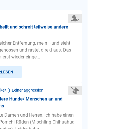
ellt und schreit teilweise andere
elcher Entfernung, mein Hund sieht
genossen und rastet direkt aus. Das
 erst wieder einge...
RLESEN
gkeit ❯ Leinenaggression
andere Hunde/ Menschen an und
ns
te Damen und Herren, ich habe einen
 Pomchi Rüden (Mischling Chihuahua
nien). Leider habe...