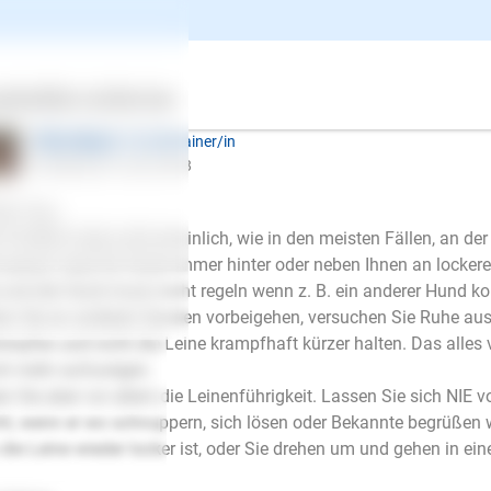
desian Ridgeback, männlich, 1-8 Jahre, nicht kastriert
ntwort
ertes
Über uns
Services
Ellen Mayer
| Hundetrainer/in
schrieb am 16.02.2018
en Tag,
 Problem liegt wahrscheinlich, wie in den meisten Fällen, an der
 darauf, dass Ihr Hund immer hinter oder neben Ihnen an locker
 und der Hund muss nicht regeln wenn z. B. ein anderer Hund k
n Sie an anderen Hunden vorbeigehen, versuchen Sie Ruhe auszu
impfen und nicht die Leine krampfhaft kürzer halten. Das alles 
h mehr aufzuregen.
n Sie aber vor allem die Leinenführigkeit. Lassen Sie sich NIE
ht, wenn er wo schnuppern, sich lösen oder Bekannte begrüßen wil
 die Leine wieder locker ist, oder Sie drehen um und gehen in ei
E-Mail