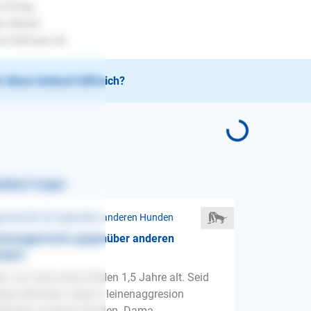
l Erfolg..
en Mayer
.lesloups.de
 diese Antwort hilfreich?
nliche Fragen
ressivität ❯ Gegenüber anderen Hunden
inenaggression gegenüber anderen
nden!
lo, Ich habe einen Rüden 1,5 Jahre alt. Seid
igen Monaten zeigt er leinenaggresion
enüber anderen Hunden. Dama...