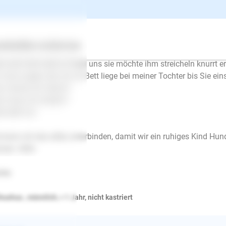
 liebt im so sehr möchte ihm nur knuddeln streicheln und drücke
 Problem ist ich erschrecke mich dann so sehr das ich sie rasch 
ubse.
 sehe das als kein Richtiges Verhalten oder Reaktion von mir an.
ertes
Über uns
Services
derrum mag er aber auch gerne zu ihr ins Bett
r auch dort wenn er liegt uns sie möchte ihm streicheln knurrt er
 muss sagen das ich im Bett liege bei meiner Tochter bis Sie eins
 mache ich falsch?
 muss ich ändern?
te helft mir
 kann ich das alles unterbinden, damit wir ein ruhiges Kind H
nen. Hilfe
nke
huahua , männlich, < 1 Jahr, nicht kastriert
E-Mail