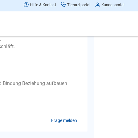
n.
Hilfe & Kontakt
Tierarztportal
Kundenportal
rausziehe oder viellleicht auch dabei
.
chläft.
und Bindung Beziehung aufbauen
Frage melden