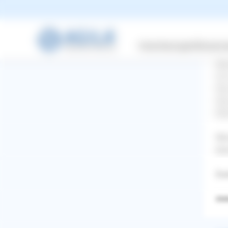
Sie
Das
sch
Ich
Versicherungen
Wissensw
Wie
Abe
Ich
Was
Was
Bit
Wie
kön
Da
Chi
WhatsApp
Facebook
Twitter
Pinterest
ZURÜCK ZUR FRAGE