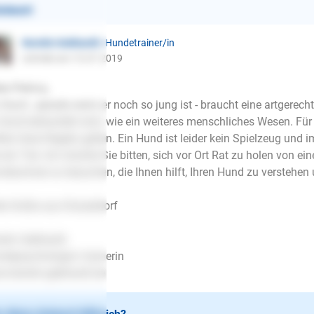
ntwort
Kerstin Gebhardt
| Hundetrainer/in
schrieb am 15.07.2019
be Petrica,
 Hund - gerade wenn er noch so jung ist - braucht eine artgerech
 Hund behandelt wird, wie ein weiteres menschliches Wesen. Für
lten klare Regeln gelten. Ein Hund ist leider kein Spielzeug und i
 ein Tier. Ich möchte Sie bitten, sich vor Ort Rat zu holen von e
deschule zu besuchen, die Ihnen hilft, Ihren Hund zu verstehen 
le Grüße aus Düsseldorf
stin Gebhardt
depsychologin/-trainerin
.kerstin-gebhardt.de