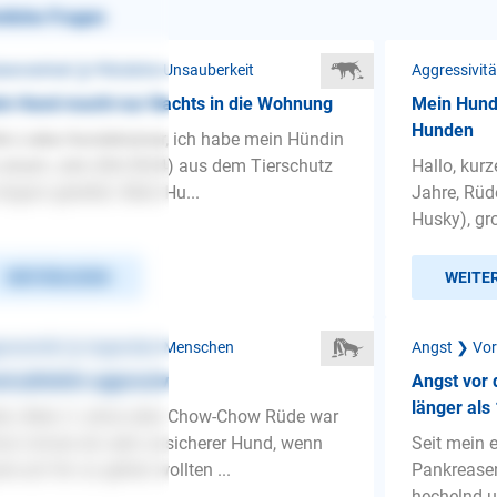
nliche Fragen
benreinheit ❯ Plötzliche Unsauberkeit
Aggressivit
n Hund macht nur Nachts in die Wohnung
Mein Hund
Hunden
lo Liebe Hundetrainer, ich habe mein Hündin
 einem Jahr (04/2024) aus dem Tierschutz
Hallo, kur
Ungarn gerettet. Mein Hu...
Jahre, Rüde
Husky), gro
WEITERLESEN
WEITE
ressivität ❯ Gegenüber Menschen
Angst ❯ Vor
d plötzlich aggressiv
Angst vor
länger als
lo, Mein 2 Jahre alter Chow-Chow Rüde war
on immer ein sehr unsicherer Hund, wenn
Seit mein 
te auf ihn zu gehen wollten ...
Pankreasen
hechelnd un