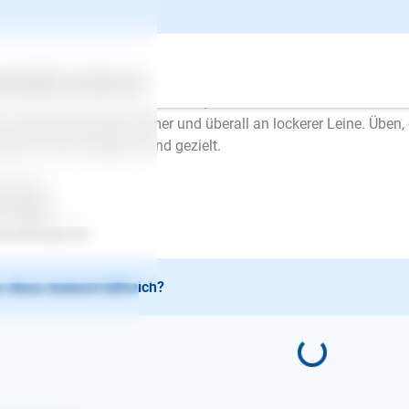
er mehr dagegen. Der Hund kann diesen Kreislauf nicht lösen,
stens kann ein Hund sich auch nicht konzentrieren. Man kommt
d, ohne sich ausgepowert oder gelöst zu haben, locker an der L
lte immer nur zwischendurch geübt werden, zuerst darf der Hun
ertes
Über uns
Services
der 10 Minuten üben u.s.w.. Erst, wenn das immer besser funktio
n und der Hund läuft immer und überall an lockerer Leine. Üben, 
dern immer entspannt und gezielt.
l Erfolg..
en Mayer
.lesloups.de
 diese Antwort hilfreich?
E-Mail