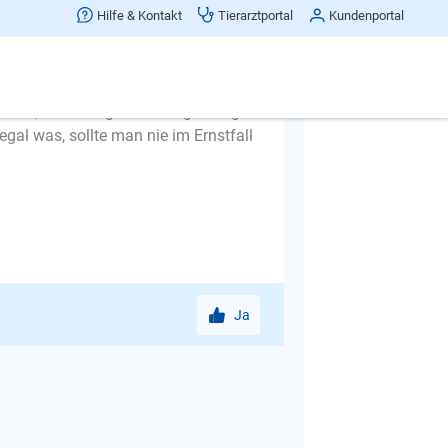
 das kann nur der Mensch.
Hilfe & Kontakt
Tierarztportal
Kundenportal
 aus der Haustür und schon soll der
eine gehen. Die Leinenführigkeit
d laufen und schnuppern, dann
niert, wird es irgendwann gefestigt
egal was, sollte man nie im Ernstfall
Ja