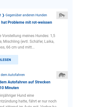
ät ❯ Gegenüber anderen Hunden
 hat Probleme mit rot-weissen
ze Vorstellung meines Hundes: 1,5
, Mischling (evtl. Schäfer, Laika,
ss, 66 cm und mitt...
RLESEN
 dem Autofahren
 dem Autofahren auf Strecken
 10 Minuten
einjähriger Hund eine
tzündung hatte, fährt er nur noch
d zitternd im Auto mit. Vorher ha...