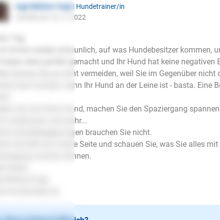
Inge Büttner-Vogt
| Hundetrainer/in
schrieb am 16.11.2022
en Tag,
ist immer wieder erstaunlich, auf was Hundebesitzer kommen, um
 haben alles perfekt gemacht und Ihr Hund hat keine negativen E
der können Sie es nicht vermeiden, weil Sie im Gegenüber nicht 
olut kein Kontakt, wenn Ihr Hund an der Leine ist - basta. Eine 
ief.
elen Sie mit IHrem Hund, machen Sie den Spaziergang spannend
h Leckerchen und mehr...
che Hundebegegnungen brauchen Sie nicht.
en Sie bitte auf meine Seite und schauen Sie, was Sie alles mi
aziergang machen können.
le Grüße
e Büttner-Vogt
w.hundimedia.de