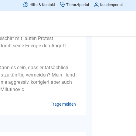
Hilfe & Kontakt
Tierarztportal
Kundenportal
 beschnüffelten sich, der andere
te sich Angesicht zu Angesicht. Wir
n hinten angelaufen und wollte
schirr mit lauten Protest
durch seine Energie den Angriff
nn es sein, dass er tatsächlich
owas zukünftig vermeiden? Mein Hund
 nie aggressiv, korrigiert aber auch
 Milutinovic
Frage melden