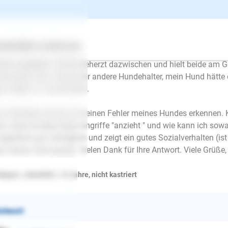
em lieb".
n Hund war an langer Schleppleine (mit 10m Radius). Die Hunde
e wollte aufreiten, mein Hund korrigierte ihn daraufhin und dreh
ertes
Über uns
Services
nnten uns und gingen weiter. Daraufhin kam der andere Rüde vo
nen angreifen. Ich bin beherzt dazwischen und hielt beide am Ge
einander. Nun meinte der andere Hundehalter, mein Hund hätte 
si selbst zu verschulden.
 Verhalten konnte ich keinen Fehler meines Hundes erkennen. Ka
ch seine Energie diese Angriffe "anzieht " und wie kann ich s
 eigentlich gut verträglich und zeigt ein gutes Sozialverhalten (ist
n etwas nicht passt). Vielen Dank für Ihre Antwort. Viele Grüße,
kapoo , männlich, 1-8 Jahre, nicht kastriert
ntwort
E-Mail