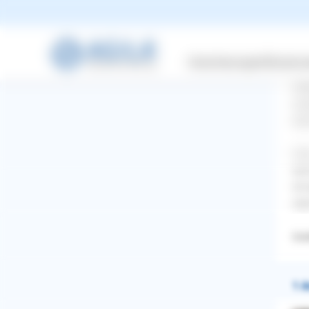
jed
Mei
Rüd
Versicherungen
Wissensw
tre
mei
aus
qua
Vom
dur
ist
wen
Coc
1 A
WhatsApp
Facebook
Twitter
Pinterest
ZURÜCK ZUR FRAGE