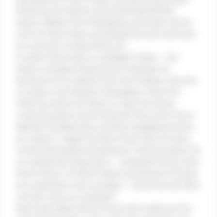
Richtung und nehmen Sie den BLICKKONTAKT
heraus. Bleiben Sie in Bewegung und lassen Sie ihn
nicht am Rand sitzen und beugen Sie sich nicht über
ihn, das baut unnötig Stress auf.
Er sollte nichts mehr zu „erledigen“ haben – Sie
führen und geben Richtung und Verhalten an.
Bei Ihnen ist es vielleicht auch das Problem, dass Sie
zu lange in die Situation hineingehen. Rufen Sie
früher ab, leinen Sie früher an, seien Sie immer
vorausschauend und ein bisschen fixer als Ihr Hund.
Nehmen Sie Menschen, die Ihnen entgegenkommen,
als „Übung“. Zeigen Sie Ihrem Hund, dass sie seine
Furcht/Unsicherheit ernstnehmen. Genauso gehen Sie
an unbekannte Dinge heran – umkreisen Sie sie unter
Ihrem Schutz, mit Ihrem Körper dazwischen (!!!!!) gern
ein Leckerchen, wenn es klappt – lassen Sie sich bitte
viel Zeit, nicht nur „probieren“.
Nach einer Weile wird Ihr Hund schon selbst an Ihre