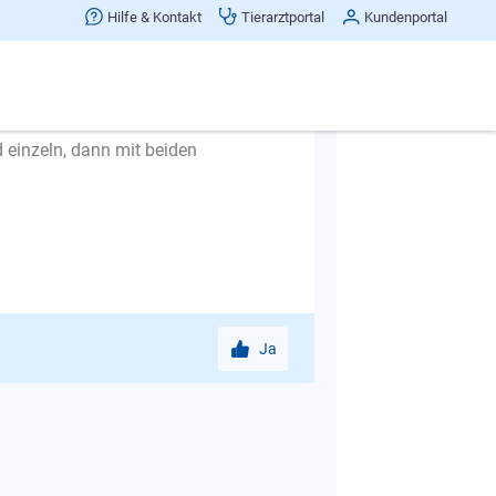
egal was, sollte man nie im Ernstfall
Hilfe & Kontakt
Tierarztportal
Kundenportal
strahlen d. h. nicht reden, nicht
veranlasst Ihre Hunde nämlich, sich
d einzeln, dann mit beiden
Ja