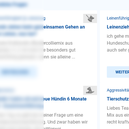
nliche Fragen
nenführigkeit ❯ Leinenzug
Leinenführi
nde ziehen beim gemeinsamen Gehen an
Leinenzie
 Leinen, was tun?
ich gehe m
ere Ersthündin (Bordercolliemix aus
Hundeschul
nien, 3 J.) ist noch nie besonders gut
auch sehr g
nenführig gewesen, wenn sie alleine ...
WEITERLESEN
WEITE
gemeines
Aggressivit
din 3 jahre alt und neue Hündin 6 Monate
Tierschutz
t - Zusammenführung
Liebes Tea
en Tag, es geht bei meiner Frage um eine
Mix aus ei
ndezusammenführung. Und zwar haben wir
recht kraftv
eits eine Hündin, die mittlerwei...