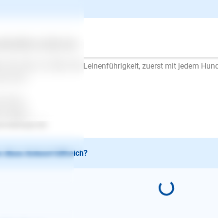
n und der Hund läuft immer und überall an lockerer Leine. Üben, 
dern immer entspannt und gezielt.
n Sie an anderen Hunden vorbeigehen, versuchen Sie Ruhe auszu
impfen und nicht die Leine krampfhaft kürzer halten. Das alles 
ertes
Über uns
Services
h mehr aufzuregen.
n Sie aber vor allem die Leinenführigkeit, zuerst mit jedem Hun
sammen.
l Erfolg..
en Mayer
.lesloups.de
 diese Antwort hilfreich?
E-Mail