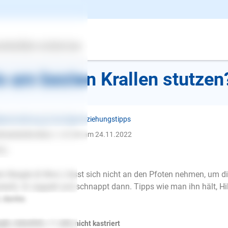
k zur Übersicht
ertes
Über uns
Services
e am besten Krallen stutzen
penerziehung ❯ Sonstige Erziehungstipps
nnameistLohse, i.
schrieb am 24.11.2022
lo,
n Beagle (6 Mon.) lässt sich nicht an den Pfoten nehmen, um die
kerli). Er zappelt und schnappt dann. Tipps wie man ihn hält, H
l, danke.
E-Mail
gle, männlich, < 1 Jahr, nicht kastriert