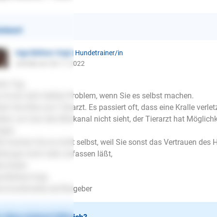
ntwort
Inge Büttner-Vogt
| Hundetrainer/in
schrieb am 28.11.2022
en Tag,
 ist ein sehr heikles Problem, wenn Sie es selbst machen.
en Sie bitte zum Tierarzt. Es passiert oft, dass eine Kralle verl
llen, wo man den Blutkanal nicht sieht, der Tierarzt hat Möglich
ngen.
te machen Sie es nicht selbst, weil Sie sonst das Vertrauen des 
rhaupt nicht mehr anfassen läßt,
le Grüße
e Büttner-Vogt
w.hundimedia.de/Ratgeber