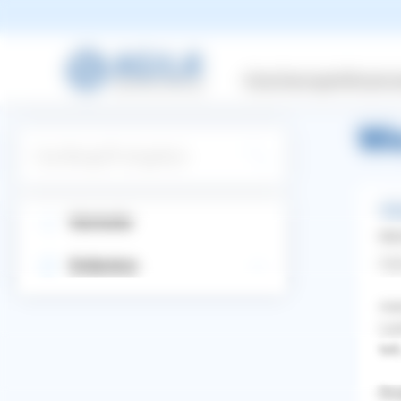
zurüc
Versicherungen
Wissensw
Wi
Suchbegriff eingeben
Wel
Startseite
Mei
Hal
Entdecken
mei
Lec
tol
WhatsApp
Facebook
Twitter
Pinterest
Bea
ZURÜCK ZUR FRAGE