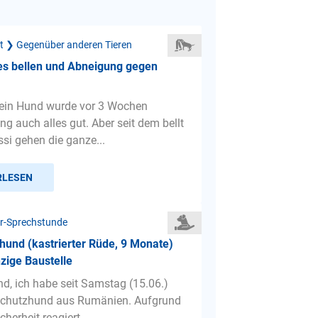
ät ❯ Gegenüber anderen Tieren
es bellen und Abneigung gegen
Mein Hund wurde vor 3 Wochen
ging auch alles gut. Aber seit dem bellt
ssi gehen die ganze...
RLESEN
r-Sprechstunde
hund (kastrierter Rüde, 9 Monate)
nzige Baustelle
d, ich habe seit Samstag (15.06.)
rschutzhund aus Rumänien. Aufgrund
cherheit reagiert ...