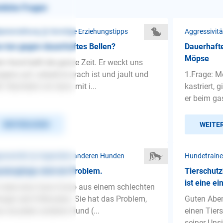
nliche Fragen
penerziehung ❯ Sonstige Erziehungstipps
Aggressivit
 tun gegen dauerhaftes Bellen?
Dauerhaft
Möpse
n Hund bellt die ganze Zeit. Er weckt uns
gens auf, sobald er wach ist und jault und
1.Frage: 
lt. Nachdem wir dann mit i...
kastriert, 
er beim ga
WEITERLESEN
WEITE
ressivität ❯ Gegenüber anderen Hunden
Hundetraine
ziergänge sind ein Problem.
Tierschutz
ist eine ei
 habe eine Cane Corso aus einem schlechten
nger seit 8 Monaten. Sie hat das Problem,
Guten Aben
s sie jeden anderen Hund (...
einen Tie
seiner Unsi