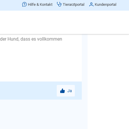
weilig finden, erst dann kann er
Hilfe & Kontakt
Tierarztportal
Kundenportal
 die Zeit draußen in ganz kleinen
ofort wieder rein. Auch hier steigern
t der Hund, dass es vollkommen
Ja