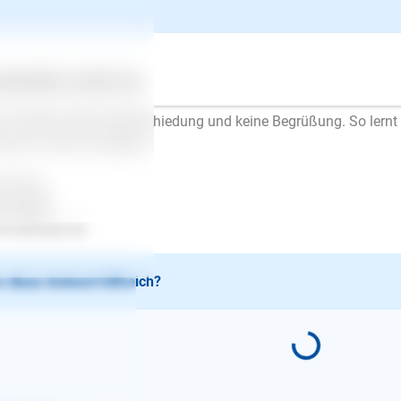
men. Der Hund soll dieses "Spiel" mit der Zeit zum Gähnen lang
spannen. Wenn Sie merken, dass er entspannter ist, steigern Sie
ritten. Wenn er sich aufregt, wieder kürzer draußen bleiben.
n das funktioniert, ziehen Sie sich an, gehen raus und kommen s
ertes
Über uns
Services
 dann die Zeit draußen.
r wichtig: Keine Verabschiedung und keine Begrüßung. So lern
mal ist, wenn Sie gehen.
l Erfolg..
en Mayer
.lesloups.de
 diese Antwort hilfreich?
E-Mail