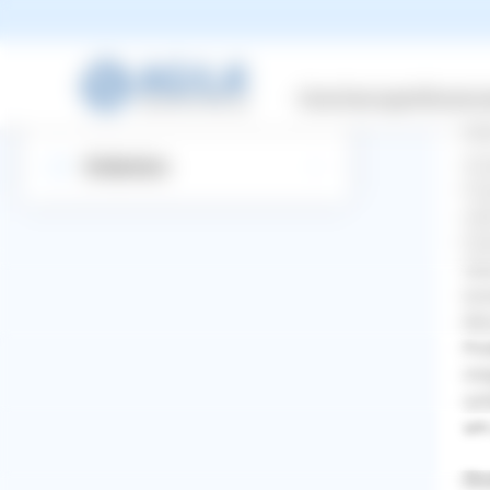
Wi
Suchbegriff eingeben
Versicherungen
Wissensw
All
Startseite
Ind
Uns
Entdecken
Fre
ste
Dec
Obw
kom
Min
Pro
mög
sch
um 
WhatsApp
Facebook
Twitter
Pinterest
Rho
ZURÜCK ZUR FRAGE