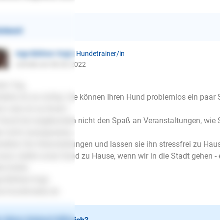
ntwort
Inge Büttner-Vogt
| Hundetrainer/in
schrieb am 08.06.2022
en Tag,
stehe ich es richtig: Sie können Ihren Hund problemlos ein paar 
n rate ich es Ihnen!
 Hund hat angebunden nicht den Spaß an Veranstaltungen, wie Si
r nicht zwangsweise.
ießen Sie Veranstaltungen und lassen sie ihn stressfrei zu Ha
kann, bleibt unser Hund zu Hause, wenn wir in die Stadt gehen - e
le Grüße
e Büttner-Vogt
w.hundimedia.de