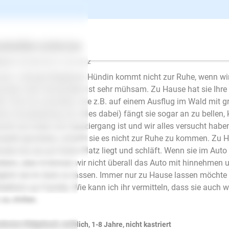
e findet Hund auswärts Ruh
ertes
Über uns
Services
gemeines
i2021
schrieb am 01.06.2022
ere 1 jährige Ridgeback Hündin kommt nicht zur Ruhe, wenn wir
unden oder Verwandten ist sehr mühsam. Zu Hause hat sie Ihre R
llt. Sind wir woanders, wie z.B. auf einem Ausflug im Wald mit g
ke, Kauspielzeug, etc, alles dabei) fängt sie sogar an zu bellen
ohl sie müde vom Spaziergang ist und wir alles versucht haben…
plett ignorieren, schafft sie es nicht zur Ruhe zu kommen. Z
uten bis sie auf ihrem Platz liegt und schläft. Wenn sie im Auto 
blem, aber A können wir nicht überall das Auto mit hinnehmen 
lich sie im Auto zu lassen. Immer nur zu Hause lassen möchte ic
ließlich zur Familie. Wie kann ich ihr vermitteln, dass sie auch
zu chillen.
E-Mail
desian Ridgeback, weiblich, 1-8 Jahre, nicht kastriert