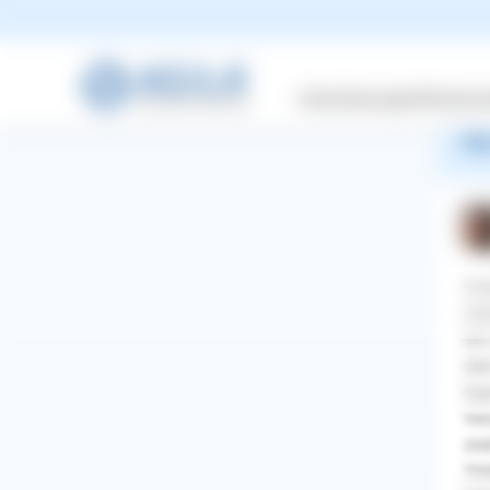
Es 
Sie
Sie
Versicherungen
Wissensw
War
Gut
mei
Ich
abe
Ing
Ver
sta
WhatsApp
Facebook
Twitter
Pinterest
Vie
ZURÜCK ZUR FRAGE