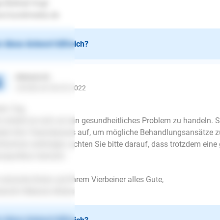
e Büttner-Vogt
w.hundimedia.de
 diese Antwort hilfreich?
Melanie M.
schrieb am 08.09.2022
en Tag,
r scheint es sich um ein gesundheitliches Problem zu handeln. 
ten Ihre Tierarztpraxis auf, um mögliche Behandlungsansätze 
htschutz anbringen, achten Sie bitte darauf, dass trotzdem eine 
nsportbox herrscht.
 wünsche Ihnen und Ihrem Vierbeiner alles Gute,
rärztin Melanie Ahlers