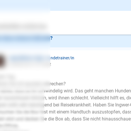
ist egal in welchem Tempo wir fahren. Kurze Strecken reichen be
 zittert nicht und winselt nicht, sondern verhält sich sehr ruhig.
 legt sich in der Regel aber auch nicht richtig ab, sondern bleibt 
ertes
Über uns
Services
 diese Antwort hilfreich?
Inge Büttner-Vogt
| Hundetrainer/in
schrieb am 01.07.2022
en Tag,
nen Sie mit spucken erbrechen?
 denke, dass es ihr schwindelig wird. Das geht manchen Hunden s
r rausschauen können, wird ihnen schlecht. Vielleicht hilft es, 
wer wirkt sehr beruhigend bei Reisekrankheit. Haben Sie Ingwer-
suchen Sie die Box fest mit einem Handtuch auszustopfen, dass
bil sitzt und decken Sie die Box ab, dass Sie nicht hinausschau
E-Mail
le ERfolg