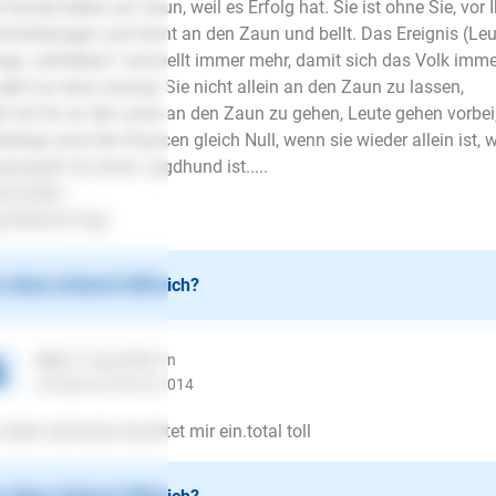
e Hunde bellen am Zaun, weil es Erfolg hat. Sie ist ohne Sie, vor Ihn
scheidungen und rennt an den Zaun und bellt. Das Ereignis (Leut
ngo, vertrieben!" und bellt immer mehr, damit sich das Volk im
gibt nur eine Lösung: Sie nicht allein an den Zaun zu lassen,
r mit ihr an der Leine an den Zaun zu gehen, Leute gehen vorbei, 
erdings sind die Chancen gleich Null, wenn sie wieder allein ist, 
senspaß für einen Jagdhund ist.....
le Grüße
e Büttner-Vogt
 diese Antwort hilfreich?
dani
| Fragesteller/in
schrieb am 08.06.2014
vielen dank,das leuchtet mir ein.total toll