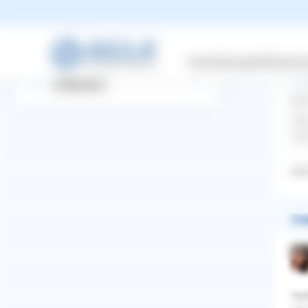
Suchbegriff eingeben
vo
Startseite
Versicherungen
Wissensw
All
Entdecken
dan
Wen
oh
jack
2 A
WhatsApp
Facebook
Twitter
Pinterest
Hal
ZURÜCK ZUR FRAGE