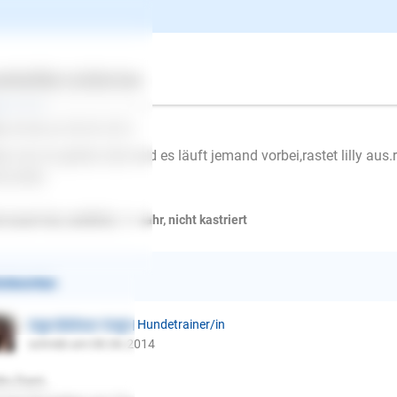
rbeilaufen
ertes
Über uns
Services
gemeines
i
schrieb am 08.06.2014
n wir im garten sind und es läuft jemand vorbei,rastet lilly aus.r
ne ende
 russel mix, weiblich, < 1 Jahr, nicht kastriert
ntworten
Inge Büttner-Vogt
| Hundetrainer/in
schrieb am 08.06.2014
E-Mail
lo Dani,