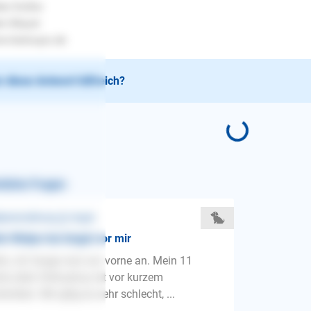
be Grüße
en Mayer
.lesloups.de
 diese Antwort hilfreich?
nliche Fragen
penerziehung ❯ Angst
n Welpe hat Angst vor mir
lo, ich fange mal von vorne an. Mein 11
re alter Chihuahua ist vor kurzem
storben. Mir gibg es sehr schlecht, ...