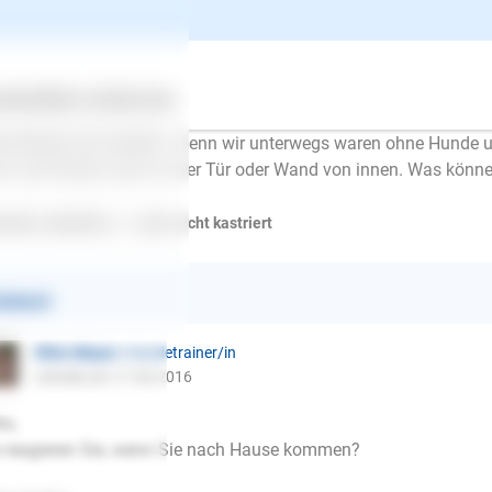
gemeines
ertes
Über uns
Services
1heidi
schrieb am 17.04.2016
 können wir machen , wenn wir unterwegs waren ohne Hunde u
h und Kratzer auch an der Tür oder Wand von innen. Was könn
rador, männlich, < 1 Jahr, nicht kastriert
ntwort
Ellen Mayer
| Hundetrainer/in
schrieb am 17.04.2016
lo,
 reagieren Sie, wenn Sie nach Hause kommen?
E-Mail