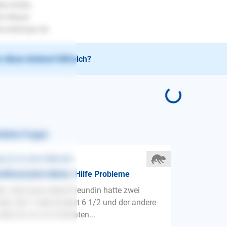
be Grüße
en Mayer
.lesloups.de
 diese Antwort hilfreich?
nliche Fragen
st ❯ Vor dem Alleinsein
ithund jetzt alleine. Hilfe Probleme
lo. Und zwar meine Freundin hatte zwei
de. Der 1 rüde ist jetzt 6 1/2 und der andere
Jetzt ist vor ca 4 monaten...