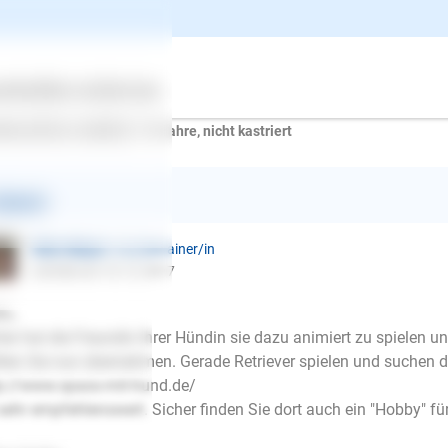
nhauser
schrieb am 09.12.2017
t ihre Freundin gestorben ist ist meine Cleo Goldenerdriver faul 
chling Hiss Lüner was kann man da machen.
ertes
Über uns
Services
denerdriver, weiblich, 1-8 Jahre, nicht kastriert
ntwort
Ellen Mayer
| Hundetrainer/in
schrieb am 10.12.2017
lo,
her hat die Freundin Ihrer Hündin sie dazu animiert zu spielen u
lten Sie nun übernehmen. Gerade Retriever spielen und suchen do
p://www.spass-mit-hund.de/
 sehr empfehlenswert. Sicher finden Sie dort auch ein "Hobby" für
E-Mail