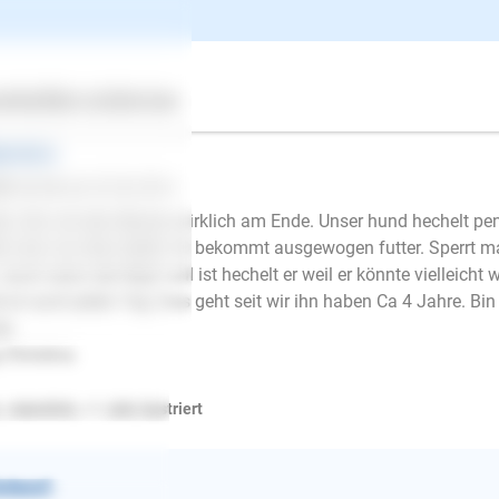
netrantes gehächel wegen 
ertes
Über uns
Services
gemeines
tl
schrieb am 23.04.2016
lo. Bin mit den Nerven wirklich am Ende. Unser hund hechelt pen
r man nur dran denkt. Er bekommt ausgewogen futter. Sperrt man
 Auch wenn der Napf voll ist hechelt er weil er könnte vielleic
d er auch jeden Tag. Das geht seit wir ihn haben Ca 4 Jahre. B
de
 Christina
, männlich, < 1 Jahr, kastriert
E-Mail
ntwort