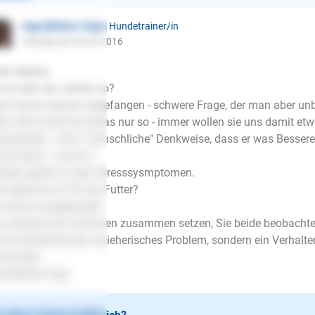
Inge Büttner-Vogt
| Hundetrainer/in
schrieb am 24.04.2016
en Abend,
 ist seit vier Jahren so?
n hat es warum angefangen - schwere Frage, der man aber un
lte. Kein Hund tut etwas nur so - immer wollen sie uns damit e
ausfinden - ohne "menschliche" Denkweise, dass er was Besseres 
hat Stress - warum?
heln gehört zu den Stresssysmptomen.
 bekommt er für ein Futter?
 wird er ausgelastet?
 müsste sich mit Ihnen zusammen setzen, Sie beide beobachten 
 mit Sicherheit kein erzieherisches Problem, sondern ein Verhalte
le Grüße
e Büttner-Vogt