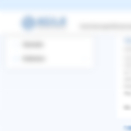
Pe
Suchbegriff eingeben
Versicherungen
Wissensw
All
Startseite
Cris
Hal
Entdecken
ode
an.
wir
En
Glg
Mix 
WhatsApp
Facebook
Twitter
Pinterest
1 A
ZURÜCK ZUR FRAGE