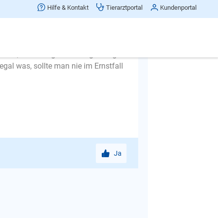
 das kann nur der Mensch.
Hilfe & Kontakt
Tierarztportal
Kundenportal
 aus der Haustür und schon soll der
eine gehen. Die Leinenführigkeit
d laufen und schnuppern, dann
niert, wird es irgendwann gefestigt
egal was, sollte man nie im Ernstfall
Ja