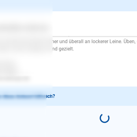
er mehr dagegen. Der Hund kann diesen Kreislauf nicht lösen,
stens kann ein Hund sich auch nicht konzentrieren. Man kommt
d, ohne sich ausgepowert oder gelöst zu haben, locker an der L
lte immer nur zwischendurch geübt werden, zuerst darf der Hun
ertes
Über uns
Services
der 10 Minuten üben u.s.w.. Erst, wenn das immer besser funktio
n und der Hund läuft immer und überall an lockerer Leine. Üben, 
dern immer entspannt und gezielt.
l Erfolg..
en Mayer
.lesloups.de
 diese Antwort hilfreich?
E-Mail