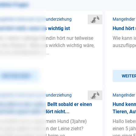
nliche Fragen
gelnder Gehorsam ❯ Grunderziehung
d hört nicht, wenn es wichtig ist
Hund hört 
lo, meine 3 jährige Hündin hört nur teilweise
Wie kann i
 den Rückruf. Wenn es wirklich wichtig wäre,
auszuflipp
s sie zurückkommt, z...
WEITERLESEN
WEITE
gelnder Gehorsam ❯ Grunderziehung
Mangelnder
d zieht an der Leine. Bellt sobald er einen
Hund kennt
d beim gassi sieht. Hört nicht...
Tieren, Au
 schaffe ich es, dass mein Hund (3jahre)
Hallo lieb
m gassi gehen nicht an der Leine zieht?
einen 5 jäh
h bellt sie jeden Hund beim vo...
von einer 