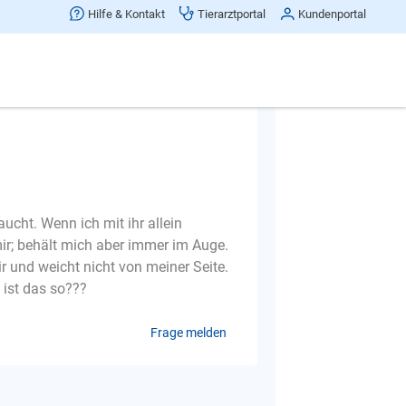
 Verhalten von
Hilfe & Kontakt
Tierarztportal
Kundenportal
in?
ucht. Wenn ich mit ihr allein
mir; behält mich aber immer im Auge.
r und weicht nicht von meiner Seite.
 ist das so???
Frage melden