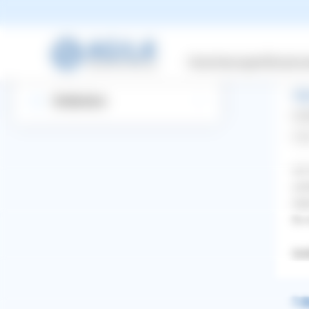
Gi
Suchbegriff eingeben
me
Versicherungen
Wissensw
Startseite
All
Entdecken
Gol
Hal
ich
unt
Geh
Es 
Gol
WhatsApp
Facebook
Twitter
Pinterest
1 A
ZURÜCK ZUR FRAGE