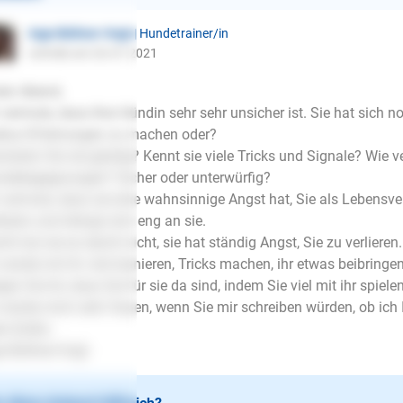
Inge Büttner-Vogt
| Hundetrainer/in
schrieb am 26.07.2021
en Abend,
 vermute, dass Ihre Hündin sehr sehr unsicher ist. Sie hat sich n
ius Erfahrungen zu machen oder?
anieren Sie sie geistig? Kennt sie viele Tricks und Signale? Wie ve
debegegnungen? Sicher oder unterwürfig?
 vermute, dass sie eine wahnsinnige Angst hat, Sie als Lebensv
lieren und drängt sich eng an sie.
cht hat sie es damit nicht, sie hat ständig Angst, Sie zu verlieren.
 würde mit ihr viel trainieren, Tricks machen, ihr etwas beibring
gen Sie ihr, dass Sie für sie da sind, indem Sie viel mit ihr spielen
 würde mich sehr freuen, wenn Sie mir schreiben würden, ob ich 
le Grüße
e Büttner-Vogt