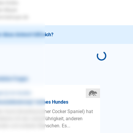
be Grüße
en Mayer
.lesloups.de
 diese Antwort hilfreich?
nliche Fragen
st ❯ Vor Hunden
sozialiesierung" meines Hundes
n Hund (Amerikanischer Cocker Spaniel) hat
bleme mit der Leinenführigkeit, anderen
den und anderen Menschen. Es...