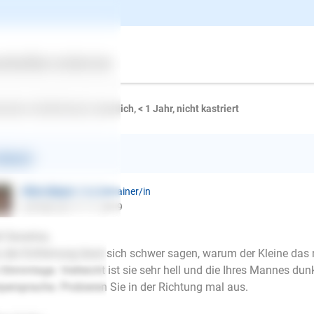
erine W.
schrieb am 16.11.2019
ne frage. Habe seid einer woche ein 14 wochen alten welpen. W
 lauter pullert er los. Mein mann kann alles machen da passiert
ertes
Über uns
Services
 das das aufhört? ?
tscher Schäferhund, männlich, < 1 Jahr, nicht kastriert
ntwort
Ellen Mayer
| Hundetrainer/in
schrieb am 17.11.2019
l Severine,
 der Entfernung lässt sich schwer sagen, warum der Kleine das nu
 Stimmlage. Vielleicht ist sie sehr hell und die Ihres Mannes dunke
persprache. Probieren Sie in der Richtung mal aus.
E-Mail