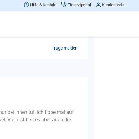
Hilfe & Kontakt
Tierarztportal
Kundenportal
enn ich was sage egal ob leise oder
 nichts der gleichen. Was kann ich da
Frage melden
r bei Ihnen tut. Ich tippe mal auf
l. Vielleicht ist es aber auch die