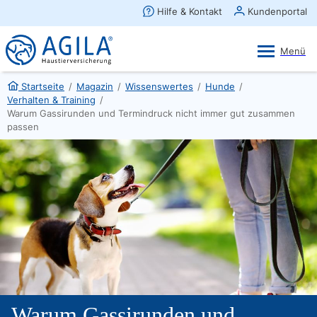
AGILA Kunden-App
Ansehen
×
AGILA Haustierversicherung AG
Gratis - Im Play Store laden
Startseite
/
Magazin
/
Wissenswertes
/
Hunde
/
Verhalten & Training
/
Warum Gassirunden und Termindruck nicht immer gut zusammen
passen
Warum Gassirunden und