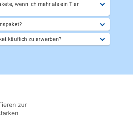
ete, wenn ich mehr als ein Tier
enspaket?
ket käuflich zu erwerben?
ieren zur
starken