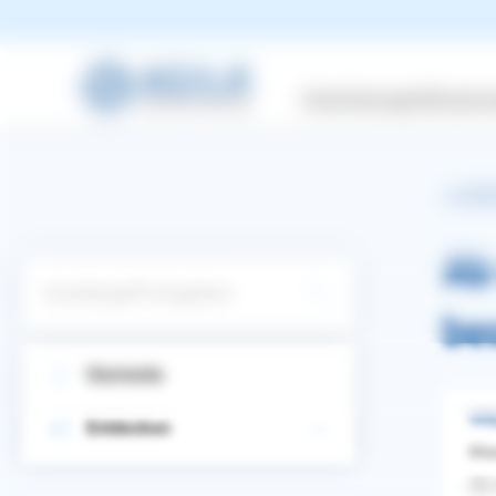
Versicherungen
Wissensw
zurüc
Ab
Suchbegriff eingeben
be
Startseite
Wel
Entdecken
Kla
WhatsApp
Facebook
Twitter
Pinterest
Ab 
ZURÜCK ZUR FRAGE