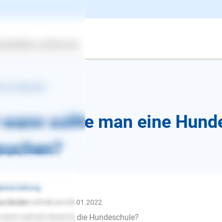
ertes
Über uns
Services
k zur Übersicht
 wann sollte man eine Hund
suchen?
penerziehung
us.Becker
schrieb am 09.01.2022
E-Mail
wann soll ein Hund in die Hundeschule?