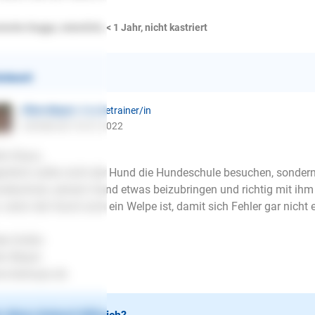
tsche Dogge, männlich, < 1 Jahr, nicht kastriert
ntwort
Ellen Mayer
| Hundetrainer/in
schrieb am 10.01.2022
lo Klaus,
entlich sollte nicht der Hund die Hundeschule besuchen, sondern
deschule, seinem Hund etwas beizubringen und richtig mit ihm 
, wenn der Hund noch ein Welpe ist, damit sich Fehler gar nicht e
be Grüße
en Mayer
.lesloups.de