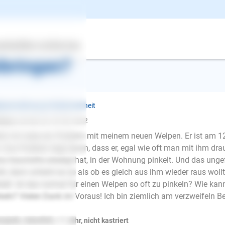
k zur Übersicht
e kann ich meinem Welpen S
ertes
Über uns
Services
ibringen?
penerziehung ❯ Stubenreinheit
tyna
schrieb am 29.08.2022
lo! Ich habe ein Problem mit meinem neuen Welpen. Er ist am 1
. Das Problem liegt daran, dass er, egal wie oft man mit ihm d
ne Geschäfte erledigt hat, in der Wohnung pinkelt. Und das unge
nkt, dann scheint es so als ob es gleich aus ihm wieder raus woll
kelt. Ist das normal für einen Welpen so oft zu pinkeln? Wie ka
keln? Vielen Dank im Voraus! Ich bin ziemlich am verzweifeln B
E-Mail
ojede, männlich, < 1 Jahr, nicht kastriert