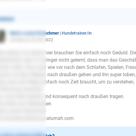
ntwort
Marie-Louise Kretschmer
| Hundetrainer/in
schrieb am 30.08.2022
en Abend, ich denke, hier brauchen Sie einfach noch Geduld. Di
terhündin oder im Zwinger nicht gelernt, dass man das Geschä
hen sollte. Also nach wie vor nach dem Schlafen, Spielen, Fres
uten mit dem Welpen nach draußen gehen und ihn super loben, w
ke, dass der Welpe einfach noch Zeit braucht, um zu verstehen
 Wohnung verrichtet.
o, noch bitte Geduld und konsequent nach draußen tragen.
le Grüße aus Wiesbaden
ie-Louise Kretschmer
w.Hundeausbildung-naturnah.com