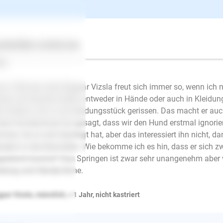
penerziehung ❯ Beißhemmung
ertes
Über uns
Services
derike H.
schrieb am 13.07.2021
lo,
er 5 Monate alter Magyar Vizsla freut sich immer so, wenn ic
ingt und dauernd beißt, entweder in Hände oder auch in Kleidu
r andere Loch in ein Kleidungsstück gerissen. Das macht er au
ere Hundeschule hat gesagt, dass wir den Hund erstmal ignorie
men, bis er sich beruhigt hat, aber das interessiert ihn nicht, d
tzdem in die Klamotten. Wie bekomme ich es hin, dass er sich zwa
estürmt kommt? Das Springen ist zwar sehr unangenehm aber vi
idung und Hände/Arme.
yar Vizsla, männlich, < 1 Jahr, nicht kastriert
E-Mail