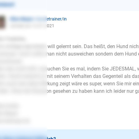
ntwort
Ellen Mayer
| Hundetrainer/in
schrieb am 13.07.2021
lo Frederike,
h richtiges Ignorieren will gelernt sein. Das heißt, den Hund ni
chauen. Auch sollte man nicht ausweichen sondern dem Hund e
zuschauen.
n das nicht hilft, versuchen Sie es mal, indem Sie JEDESMAL, w
en. Damit erreicht er mit seinem Verhalten das Gegenteil als da
n auch das keine Wirkung zeigt wäre es super, wenn Sie mir e
den. Ohne die Situation gesehen zu haben kann ich leider nur 
be Grüße
en Mayer
.lesloups.de