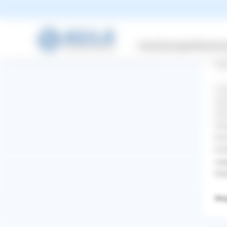
Startseite
Wel
Entdecken
Versicherungen
Wissensw
Fre
Hal
uns
spr
ode
Uns
kom
tro
zug
Kle
Mag
WhatsApp
Facebook
Twitter
Pinterest
ZURÜCK ZUR FRAGE