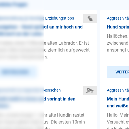
nliche Fragen
penerziehung ❯ Sonstige Erziehungstipps
Aggressivit
sigehen - Hund springt an mir hoch und
Hund sprin
ßt/zerrt an der Leine
Hallöchen.
 haben einen 9 Monate alten Labrador. Er ist
zwischendu
nem Alter entsprechend ziemlich aufgeweckt
anspringt u
 in neuen Situationen s...
WEITERLESEN
WEITE
ressivität ❯ Gegenüber Menschen
Aggressivit
din beißt in Arme und springt in den
Mein Hund 
ken..
und weiße
lo, unsere knapp 1 Jahr alte Hündin rastet
Hallo, Mei
m Gassi gehen total aus. Die ersten 10min
Versucht e
d total entspannt. Meiste...
die klein s