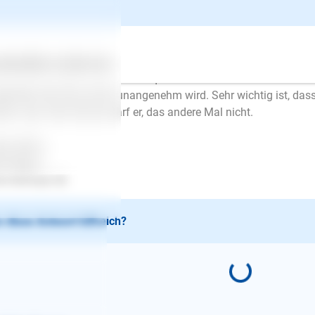
e Welpen beißen, weil sie noch nichts von der Beißhemmung wis
chwister den Kleinen bei. Ansonsten müssen wir das übernehm
malerweise beißen die Kleinen beim Spiel oder wenn sie gestre
en, dass das nicht erwünscht ist, indem man laut "AU" ruft und 
ertes
Über uns
Services
 nicht hilft, legen Sie die Hand quer ins Mäulchen des Kleinen 
erkiefer fest, bis es ihm unangenehm wird. Sehr wichtig ist, das
ßen, also nicht einmal darf er, das andere Mal nicht.
be Grüße
en Mayer
.lesloups.de
 diese Antwort hilfreich?
E-Mail