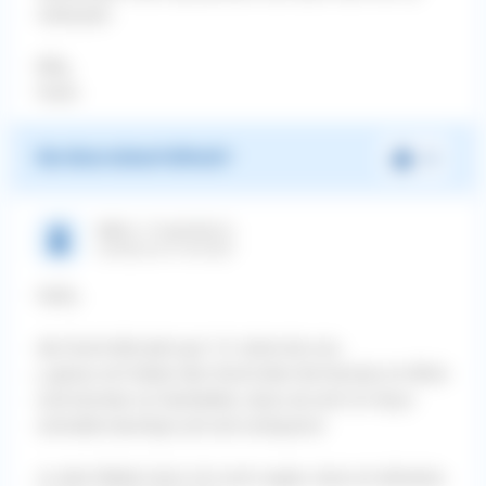
verlassen.
Mfg
Fechi
War diese Antwort hilfreich?
Ja
fechi J.
| Fragesteller/in
schrieb am 01.04.2025
Hallo,
der Hund lebt jetzt gut 1,5 Jahre bei uns.
j, genau wir haben den Hund über die Kamera im Blick
und konnten so feststellen, dass sie sich im Haus
schneller beruhigt und sich entspannt.
zu dem Bellen kann ich noch sagen, dass es teilweise