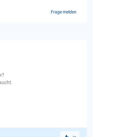
Frage melden
r?
aucht.