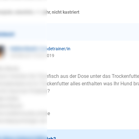
ojede, männlich, < 1 Jahr, nicht kastriert
ntwort
Sabine Busch
| Hundetrainer/in
schrieb am 15.02.2019
lo Monki,
um mischen Sie Thunfisch aus der Dose unter das Trockenfutte
malerweise ist im Trockenfutter alles enthalten was Ihr Hund br
 Ihr Hund ein Problem?
be Grüße
bine Busch
w.mobile-hunde.schule
.tierpsychologin.vet