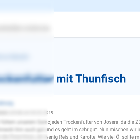
ertes
Über uns
Services
k zur Übersicht
ockenfutter mit Thunfisch
ährung
mone
schrieb am 04.02.2019
 füttern unserem Samojeden Trockenfutter von Josera, da die Z
meckt ihm auch gut und es geht im sehr gut. Nun mischen wir i
E-Mail
 der Dose hinzu, ein wenig Reis und Karotte. Wie viel Öl sollte