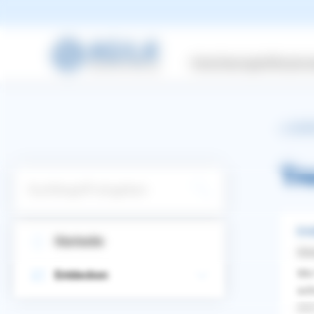
Versicherungen
Wissensw
zurüc
Tr
Suchbegriff eingeben
Ern
Startseite
Si
Wir
Entdecken
sch
WhatsApp
Facebook
Twitter
Pinterest
aus
ZURÜCK ZUR FRAGE