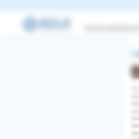
Den
Sta
Fre
Versicherungen
Wissensw
Mis
1 A
Gut
Hun
Wen
auc
End
Des
WhatsApp
Facebook
Twitter
Pinterest
lös
ZURÜCK ZUR FRAGE