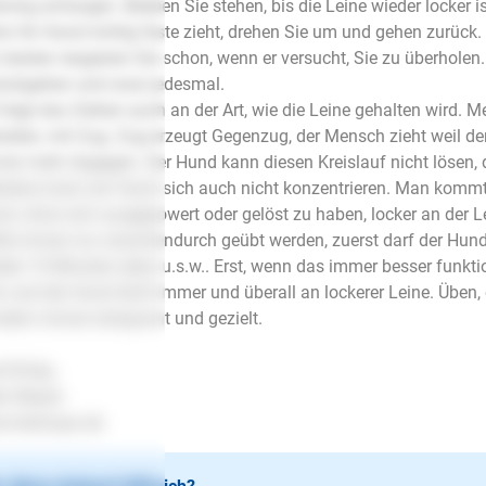
ining anfangen. Bleiben Sie stehen, bis die Leine wieder locker 
n Ihr Hund richtig feste zieht, drehen Sie um und gehen zurück.
besten reagieren Sie schon, wenn er versucht, Sie zu überhol
ückgehen und zwar jedesmal.
 liegt das Ziehen auch an der Art, wie die Leine gehalten wird. M
alten, mit Zug. Zug erzeugt Gegenzug, der Mensch zieht weil de
er mehr dagegen. Der Hund kann diesen Kreislauf nicht lösen,
stens kann ein Hund sich auch nicht konzentrieren. Man kommt
d, ohne sich ausgepowert oder gelöst zu haben, locker an der L
lte immer nur zwischendurch geübt werden, zuerst darf der Hun
der 10 Minuten üben u.s.w.. Erst, wenn das immer besser funktio
n und der Hund läuft immer und überall an lockerer Leine. Üben, 
dern immer entspannt und gezielt.
l Erfolg..
en Mayer
.lesloups.de