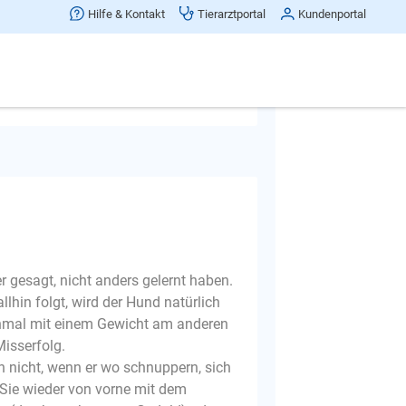
al abends in oder tagsüber in die
Hilfe & Kontakt
Tierarztportal
Kundenportal
Frage melden
er gesagt, nicht anders gelernt haben.
in folgt, wird der Hund natürlich
nchmal mit einem Gewicht am anderen
Misserfolg.
h nicht, wenn er wo schnuppern, sich
 Sie wieder von vorne mit dem