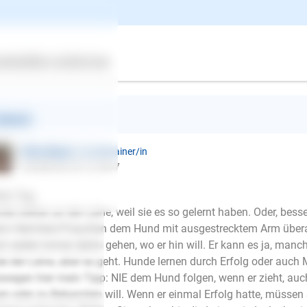
n der nächste Sommer kommt bestimmt, ich möchte mich auch m
dt setzen und gemütlich etwas trinken oder ein Eis essen!
undliche Grüße...
ertes
Über uns
Services
chling, männlich, 1-8 Jahre, nicht kastriert
ntwort
Ellen Mayer
| Hundetrainer/in
schrieb am 25.12.2017
en Tag,
de ziehen an der Leine, weil sie es so gelernt haben. Oder, bess
n Herrchen/Frauchen dem Hund mit ausgestrecktem Arm überallh
h weiter immer dahin gehen, wo er hin will. Er kann es ja, ma
e der Leine, aber es geht. Hunde lernen durch Erfolg oder auch 
wegen hier mein Tipp: NIE dem Hund folgen, wenn er zieht, auc
E-Mail
en oder zu Bekannten will. Wenn er einmal Erfolg hatte, müssen