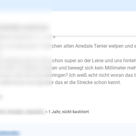
ufen im Dunkeln? Nö!!!!
ertes
Über uns
Services
nenführigkeit ❯ Leinenzug
o3107
schrieb am 12.11.2015
lo, ich habe einen 15 Wochen alten Airedale Terrier welpen un
.
o tagsüber läuft er echt schon super an der Leine und uns hinterh
ht mehr. Da bleibt er stehen und bewegt sich kein Millimeter meh
 kann man ihm das beibringen? Ich weiß echt nicht woran das 
 selbe Route wie tagsüber das er die Strecke schon kennt.
G
ier, Airedale, männlich, < 1 Jahr, nicht kastriert
E-Mail
ntworten