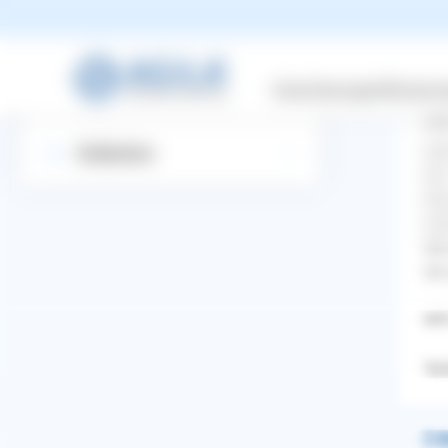
La
Suchbegriff eingeben
Versicherungen
Wissensw
Lei
Startseite
Aik
Hal
Entdecken
ihm
Als
nic
Wie
die
Mf
Terr
WhatsApp
Facebook
Twitter
Pinterest
2 A
ZURÜCK ZUR FRAGE