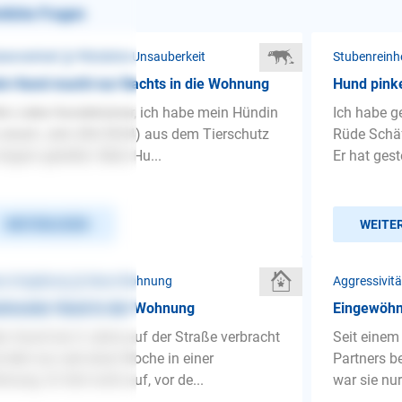
nliche Fragen
benreinheit ❯ Plötzliche Unsauberkeit
Stubenreinhe
n Hund macht nur Nachts in die Wohnung
Hund pinke
lo Liebe Hundetrainer, ich habe mein Hündin
Ich habe ge
 einem Jahr (04/2024) aus dem Tierschutz
Rüde Schäf
Ungarn gerettet. Mein Hu...
Er hat gest
WEITERLESEN
WEITE
e Umgebung ❯ Neue Wohnung
Aggressivit
tresster Hund in der Wohnung
Eingewöhn
n Hund hat 4 Jahre auf der Straße verbracht
Seit einem
 lebt nun seit einer Woche in einer
Partners be
nung. Er hört nicht auf, vor de...
war sie nu