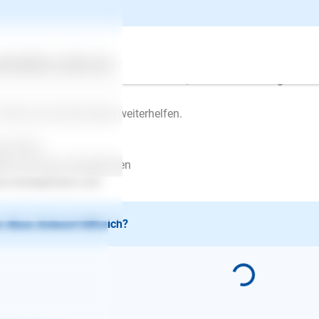
Zweifel lassen Sie sich bei diesem Training von einem Experten v
p://www.hundeschulen.de/menschen-mit-hund/hundeschule-fin
r https://trainieren-statt-dominieren.de/trainer-umkreissuche fin
ertes
Über uns
Services
/oder Verhaltensberater in Ihrer Nähe, die mit Ihnen ein gezielt
 hoffe, ich konnte Ihnen weiterhelfen.
le Grüße
ina von den Ostseepfoten
w.ostseepfoten.com
 diese Antwort hilfreich?
E-Mail