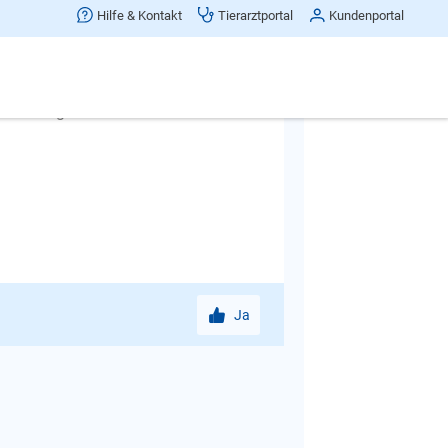
Hilfe & Kontakt
Tierarztportal
Kundenportal
or Ort unterstützen. Unter
den/hundeschulen-verzeichnis.html
den Sie qualifizierte Hundetrainer
es Training durchführen können.
Ja