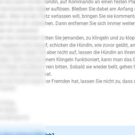
n Sie zuerst mit der Hündin, auf Kommando an einen festen Plat
 das Kommando wieder auflösen. Bleiben Sie dabei am Anfang
hen. Wenn sie den Platz verlassen will, bringen Sie sie kommenta
en Sie ihr ein Leckerchen. Dann entfernen Sie sich immer weite
en ein Leckerchen.
n das funktioniert, bitten Sie jemanden, zu klingeln und zu klop
 reagieren nicht darauf, schicken die Hündin, wie zuvor geübt, an 
as Geduld. Geben Sie aber nicht auf, lassen die Hündin an ihrem
ngeln. Wenn das bei einem Klingeln funktioniert, kann man das
n klappt, den Besuch rein bitten. Sobald sie wieder bellt, gehen S
es noch funktioniert hat.
n die Hündin Angst vor Fremden hat, lassen Sie nicht zu, dass 
 Hündin.
l Erfolg..
en Mayer
.lesloups.de