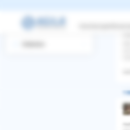
Be
Suchbegriff eingeben
Versicherungen
Wissensw
Ang
Startseite
Bir
Mei
Entdecken
sie
Han
Aus
1 A
WhatsApp
Facebook
Twitter
Pinterest
Hal
ZURÜCK ZUR FRAGE