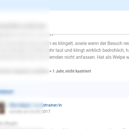
llen bei klingeln, sowie Bes
ertes
Über uns
Services
st
gitt444
schrieb am 23.08.2017
n Hund bellt immer wenn es klingelt, sowie wenn der Besuch re
 sich beruhigt. Sie bellt sehr laut und klingt wirklich bedrohlich, 
dscheu lässt sich von fremden nicht anfassen. Hat als Welpe 
tralien Shepherd, weiblich, < 1 Jahr, nicht kastriert
ntwort
Ellen Mayer
| Hundetrainer/in
schrieb am 24.08.2017
E-Mail
lo Birgitt,