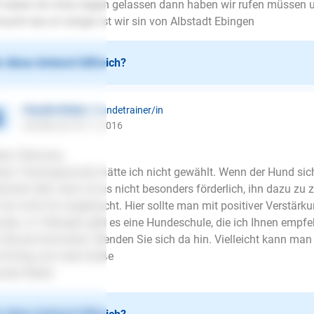
 haben ihn links liegen gelassen dann haben wir rufen müssen 
acht das er ruhiger ist wir sin von Albstadt Ebingen
 diese Antwort hilfreich?
Claudia Rieker
| Hundetrainer/in
schrieb am 25.11.2016
be/r Benschy,
sen Trainingsansatz hätte ich nicht gewählt. Wenn der Hund sic
eicheln läßt, dann ist es nicht besonders förderlich, ihn dazu zu
 her nicht für angebracht. Hier sollte man mit positiver Verstär
des. In Tübingen gibt es eine Hundeschule, die ich Ihnen empf
 Nicole Kammerer. Wenden Sie sich da hin. Vielleicht kann man 
l Erfolg und viele Grüße
udia Rieker