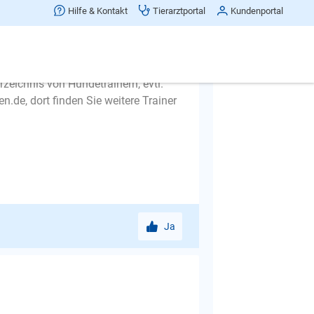
Hilfe & Kontakt
Tierarztportal
Kundenportal
emacht? Vielleicht gibt es noch einen
 auch ein Tierarzt mit
Ich kann Ihnen leider aus der Ferne
rzeichnis von Hundetrainern, evtl.
.de, dort finden Sie weitere Trainer
Ja