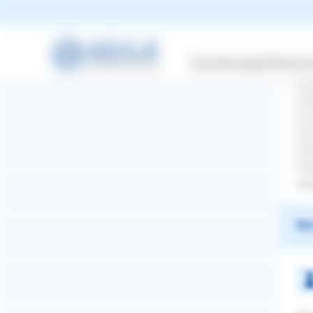
Lie
Sie
and
Versicherungen
Wissensw
ent
kei
wer
aus
Ich
Vie
Cla
www
War
WhatsApp
Facebook
Twitter
Pinterest
ZURÜCK ZUR FRAGE