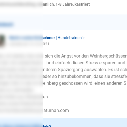
äferhund/Mischling, männlich, 1-8 Jahre, kastriert
ntwort
Marie-Louise Kretschmer
| Hundetrainer/in
schrieb am 13.10.2021
lo, ich denke, hier wird sich die Angst vor den Weinbergschüsse
 Zeit. Ich würde Ihrem Hund einfach diesen Stress ersparen und i
chossen wird, einen anderen Spaziergang auswählen. Es ist schwi
st, die Situationen wieder so hinzubekommen, dass sie stressfre
igen Zeit, in der im Weinberg geschossen wird, einen anderen 
ess zu vermeiden.
le Grüße aus Wiesbaden
ie-Louise Kretschmer
w.Hundeausbildung-naturnah.com