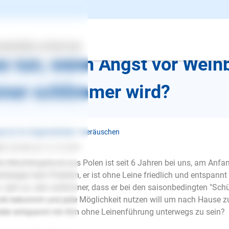
k zur Übersicht
ertes
Über uns
Services
s tun, wenn Angst vor Wein
mer schlimmer wird?
st ❯ Vor Gegenständen / Geräuschen
o1
schrieb am 12.10.2021
n Mischlingshund aus Polen ist seit 6 Jahren bei uns, am Anfa
nbergen kein Problem, er ist ohne Leine friedlich und entspannt 
 Jahr zu Jahr schlimmer, dass er bei den saisonbedingten "Sc
ik bekommt und jede Möglichkeit nutzen will um nach Hause z
der entspannt mir ihm ohne Leinenführung unterwegs zu sein?
E-Mail