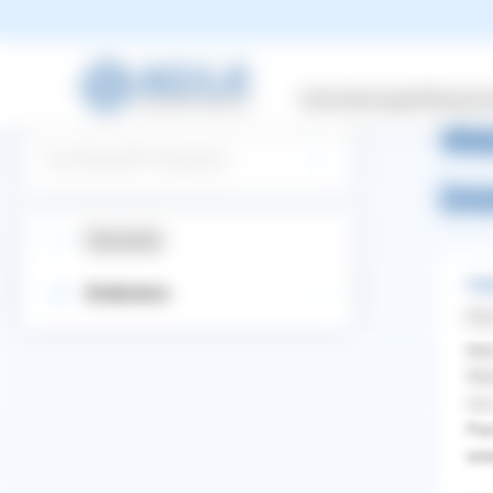
zurüc
Versicherungen
Wissensw
Wa
Suchbegriff eingeben
im
Startseite
Ang
Entdecken
Pin
Mei
Wei
von
Pan
wie
WhatsApp
Facebook
Twitter
Pinterest
ZURÜCK ZUR FRAGE