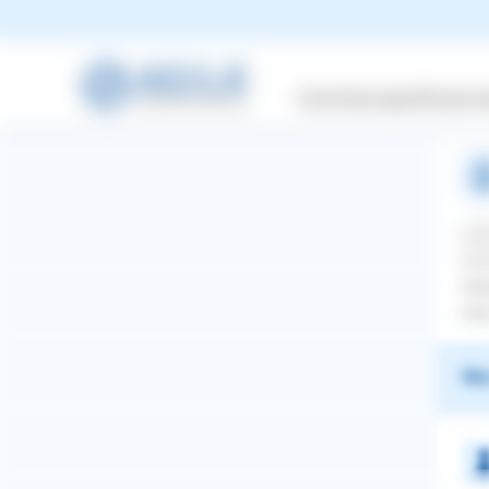
Mis
Versicherungen
Wissensw
2 A
Hal
ich
Her
Ine
War
WhatsApp
Facebook
Twitter
Pinterest
ZURÜCK ZUR FRAGE