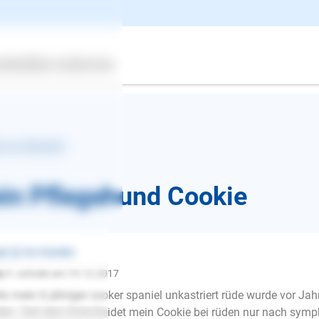
ertes
Über uns
Services
k zur Übersicht
in Pflegehund Cookie
st ❯ Vor Hunden
y 1.
schrieb am 19.12.2017
lo mein 6 jähriger cooker spaniel unkastriert rüde wurde vor J
E-Mail
en. Seit dem Entscheidet mein Cookie bei rüden nur nach symph