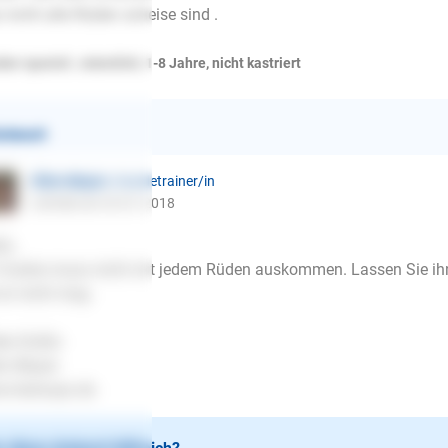
 nicht alle Rüden scheise sind .
ker spaniel , männlich, 1-8 Jahre, nicht kastriert
ntwort
Ellen Mayer
| Hundetrainer/in
schrieb am 25.01.2018
lo,
 Cookie muss nicht mit jedem Rüden auskommen. Lassen Sie ihn
 er nicht mag.
be Grüße
en Mayer
.lesloups.de