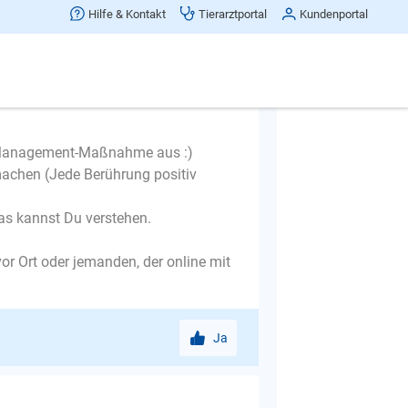
Hilfe & Kontakt
Tierarztportal
Kundenportal
lernt, zu entspannen, wenn sie alleine
te Management-Maßnahme aus :)
machen (Jede Berührung positiv
das kannst Du verstehen.
vor Ort oder jemanden, der online mit
Ja