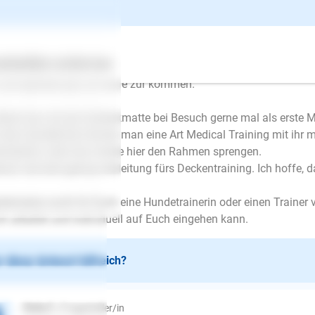
schrieb am 03.07.2024
lo Viola,
ertes
Über uns
Services
 klingt ganz danach, als hätte Eure Hündin noch nicht richtig ge
, bzw generell gut zur Ruhe zur kommen.
biert das mit der Schleckmatte bei Besuch gerne mal als ers
 den Hundefrisör könnte man eine Art Medical Training mit ihr 
knüpfen), aber das würde hier den Rahmen sprengen.
nso wie eine genaue Anleitung fürs Deckentraining. Ich hoffe, 
alerweise sucht ihr Euch eine Hundetrainerin oder einen Trainer 
h arbeitet und individuell auf Euch eingehen kann.
 diese Antwort hilfreich?
E-Mail
Viola F.
| Fragesteller/in