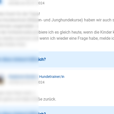
schrieb am 03.07.2024
len Dank für die Tipps!
e Hundeschule (Welpen- und Junghundekurse) haben wir auch s
hmals angemeldet ;-)
 der Schleckmatte probiere ich es gleich heute, wenn die Kinde
o danke nochmal und wenn ich wieder eine Frage habe, melde ic
be Grüße Viola
 diese Antwort hilfreich?
Stephanie Becker
| Hundetrainer/in
schrieb am 03.07.2024
er, das freut mich :)
r gerne und liebe Grüße zurück.