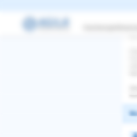
Hal
Versicherungen
Wissensw
das
ist
Pro
Für
ver
Ebe
Ide
Euc
War
WhatsApp
Facebook
Twitter
Pinterest
ZURÜCK ZUR FRAGE