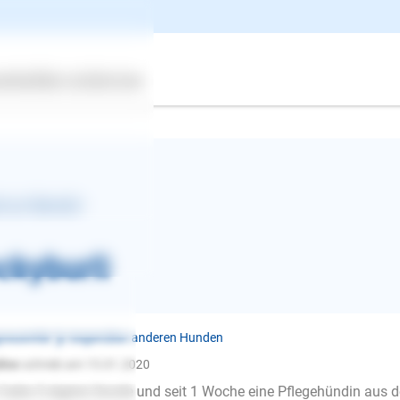
ertes
Über uns
Services
k zur Übersicht
ckyburli
ressivität ❯ Gegenüber anderen Hunden
ine
schrieb am 15.01.2020
E-Mail
 habe 4 eigene Hunde und seit 1 Woche eine Pflegehündin aus d