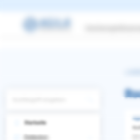
Versicherungen
Wissensw
zurüc
Ro
Suchbegriff eingeben
Agg
Startseite
Nad
WhatsApp
Facebook
Twitter
Pinterest
Ich
Entdecken
ZURÜCK ZUR FRAGE