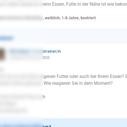
rrt meine Hunde an wenn Essen, Futte in der Nähe ist wie bek
den Retriever Mischling , weiblich, 1-8 Jahre, kastriert
ntwort
Ellen Mayer
| Hundetrainer/in
schrieb am 03.02.2020
lo,
rrt sie nur bei ihrem eigenen Futter oder auch bei Ihrem Essen? 
uation etwas genauer. Wie reagieren Sei in dem Moment?
 Ihre Antwort freut sich
en Mayer
.lesloups.de