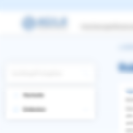
Versicherungen
Wissensw
zurüc
Ro
Suchbegriff eingeben
Agg
Startseite
Ker
Mei
Entdecken
cht
und
WhatsApp
Facebook
Twitter
Pinterest
ges
ZURÜCK ZUR FRAGE