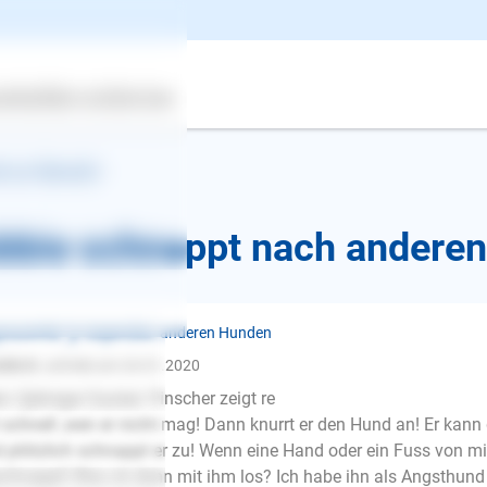
ertes
Über uns
Services
k zur Übersicht
bbie schnappt nach andere
ressivität ❯ Gegenüber anderen Hunden
stin K.
schrieb am 24.01.2020
n 3jähriger Dackel- Pinscher zeigt re
 schnell ,wen er nicht mag! Dann knurrt er den Hund an! Er kan
 plötzlich schnappt er zu! Wenn eine Hand oder ein Fuss von mi
E-Mail
chnappt! Was ist dann mit ihm los? Ich habe ihn als Angsthund ,