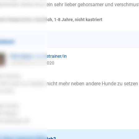
kommen! Sonst ist er ein sehr lieber gehorsamer und verschmu
kel-Rehpinscher, männlich, 1-8 Jahre, nicht kastriert
ntwort
Ellen Mayer
| Hundetrainer/in
schrieb am 27.01.2020
lo Kerstin,
hilft wohl nur, Robbie nicht mehr neben andere Hunde zu setz
 nicht.
be Grüße
en Mayer
.lesloups.de