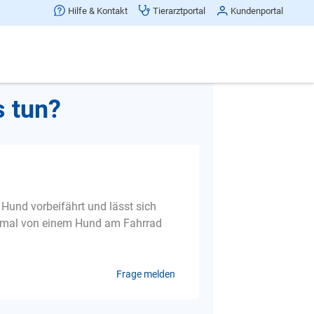
Hilfe & Kontakt
Tierarztportal
Kundenportal
Beitrag teilen
oder Roller mit
s tun?
 Hund vorbeifährt und lässt sich
 mal von einem Hund am Fahrrad
Frage melden