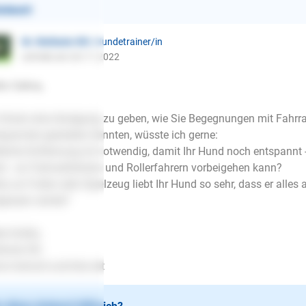
ntwort
Dr. Stefanie Ott
| Hundetrainer/in
schrieb am 24.11.2022
lo Celina,
Ihnen eine Anregung zu geben, wie Sie Begegnungen mit Fahrra
spannter gestalten könnten, wüsste ich gerne:
elche Entfernung ist notwendig, damit Ihr Hund noch entspannt 
ck - an Fahrradfahrern und Rollerfahrern vorbeigehen kann?
as an Futter oder Spielzeug liebt Ihr Hund so sehr, dass er alle
gessen würde?
le Grüße,
fanie Ott
.mensch-und-tier.net