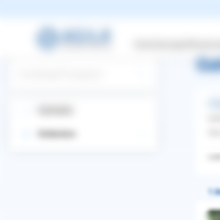
zurüc
Versicherungen
Wissensw
Ge
Suchbegriff eingeben
Wel
Startseite
Ann
Wie
Entdecken
Labr
1 A
WhatsApp
Facebook
Twitter
Pinterest
ZURÜCK ZUR FRAGE