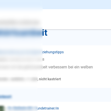
k zur Übersicht
ertes
Über uns
Services
hörtsamkeit
penerziehung ❯ Sonstige Erziehungstipps
ett k.
schrieb am 08.01.2018
 kann ich die gehörsamkeit verbessern bei ein welben
ador , weiblich, < 1 Jahr, nicht kastriert
ntwort
E-Mail
Dr. Stefanie Ott
| Hundetrainer/in