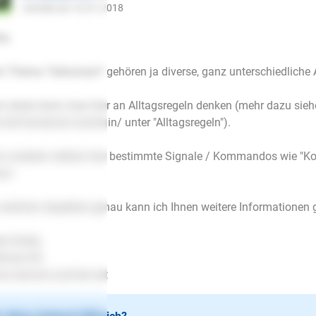
schrieb am 10.01.2018
lo,
 Thema "Gehorsam" gehören ja diverse, ganz unterschiedliche 
 einen kann man hier an Alltagsregeln denken (mehr dazu sieh
r.net/handouts/canitrain/ unter "Alltagsregeln").
 anderen stehen hier bestimmte Signale / Kommandos wie "Komm",
um.
welchen Aspekten genau kann ich Ihnen weitere Informationen
le Grüße,
fanie Ott
.mensch-und-tier.net