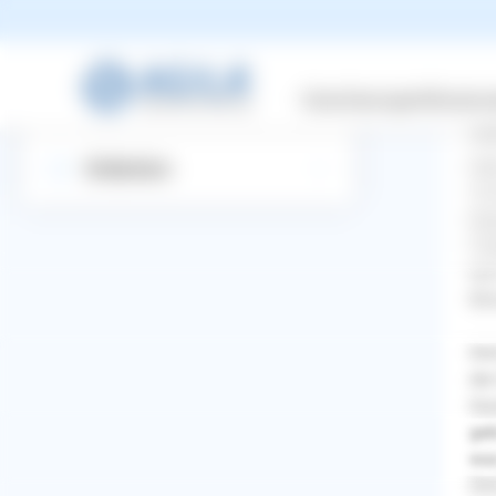
Pi
Suchbegriff eingeben
Versicherungen
Wissensw
Stu
Startseite
Sab
Hal
Entdecken
10 
Spr
Tun
hat
Mon
Und
der
Hun
geb
was
WhatsApp
Facebook
Twitter
Pinterest
Und
ZURÜCK ZUR FRAGE