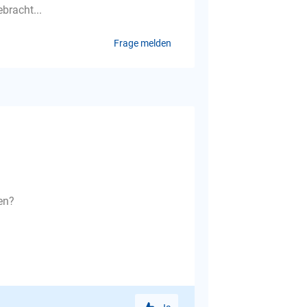
bracht...
Frage melden
en?