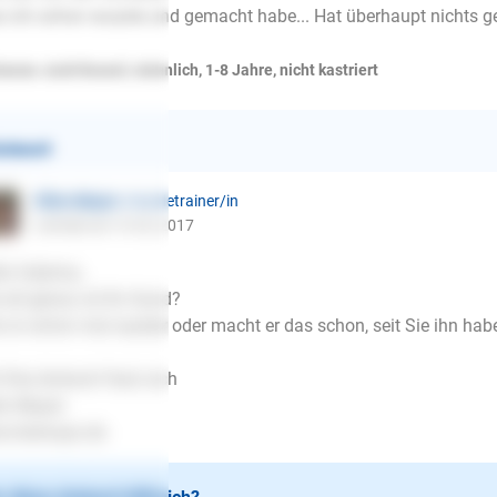
 ich schon wusste und gemacht habe... Hat überhaupt nichts ge
wawa-Jack Russel, männlich, 1-8 Jahre, nicht kastriert
ntwort
Ellen Mayer
| Hundetrainer/in
schrieb am 19.02.2017
lo Sabrina,
 alt genau ist Ihr Hund?
 er schon mal sauber oder macht er das schon, seit Sie ihn hab
 Ihre Antwort freut sich
en Mayer
.lesloups.de