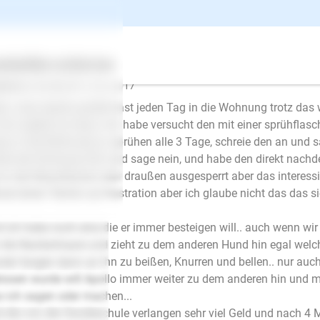
nkelt ins Haus und "rammelt"
ertes
Über uns
Services
benreinheit ❯ Bei erwachsenen Hunden
rina G.
schrieb am 19.02.2017
lo, mein Apollo pinkelt fast jeden Tag in die Wohnung trotz das
min später ins Haus. Ich habe versucht den mit einer sprühflas
ay in die Wohnung zu sprühen alle 3 Tage, schreie den an und 
ke die Schnauze rein und sage nein, und habe den direkt nachd
 in die Waschküche oder draußen ausgesperrt aber das interessie
at einen Termin zur Kastration aber ich glaube nicht das das sic
 ich habe noch eine die er immer besteigen will.. auch wenn wir 
 die Nackenhaare und zieht zu dem anderen Hund hin egal welc
de fangen dann an ihn zu beißen, Knurren und bellen.. nur au
issen wurde will Apollo immer weiter zu dem anderen hin und mie
 ich sagen oder machen...
E-Mail
 die von der Hundeschule verlangen sehr viel Geld und nach 4 M