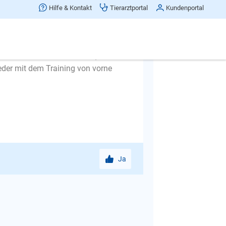
durch (also nicht nur, wenn Sie ihn
Hilfe & Kontakt
Tierarztportal
Kundenportal
 zu sich herziehen. DANN bekommt er
ommt, ohne dass Sie ihn ziehen
i läuft, Sie aber immer noch als
r IMMER zu sich herkommen, laufen
eder mit dem Training von vorne
Ja