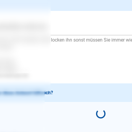
estigen. Üben Sie dann gezielt, indem Sie immer wieder zwischen
einen wollen) rufen und den Hund, wenn er nicht kommt, sanft
 Leckerchen und wird sofort wieder laufen gelassen. Wenn er k
sen, lassen Sie Ihr Ende der Leine auf dem Boden so dass er fre
ertes
Über uns
Services
bremse auf die Leine treten können. Lassen Sie den Hund abe
 ihm nicht hinterher oder locken ihn sonst müssen Sie immer wi
angen.
l Erfolg..
en Mayer
.lesloups.de
 diese Antwort hilfreich?
E-Mail