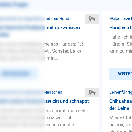
nliche Fragen
ressivität ❯ Gegenüber anderen Hunden
Welpenerzie
n Hund hat Probleme mit rot-weissen
Hund wird 
nden
Hallo, ich
lo, kurze Vorstellung meines Hundes: 1,5
Hündin. S
re, Rüde, Mischling (evtl. Schäfer, Laika,
kam zu mir,
ky), gross, 66 cm und mitt...
WEITERLESEN
WEITE
ressivität ❯ Gegenüber Menschen
Leinenführi
din meines Partners zwickt und schnappt
Chihuahua
der Leine
 Hündin meines Partners nimmt mich seit
stem wohl als Konkurrenz war.. Ist
Meine Chih
ersüchtig? Wir können es uns nicht e...
bei mir, sie
ehr ängstli