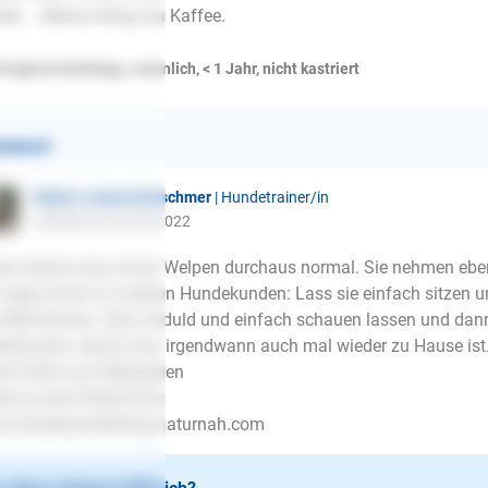
de ....Mama brlng ma Kaffee.
 Englisch Bulldoge, männlich, < 1 Jahr, nicht kastriert
ntwort
Marie-Louise Kretschmer
| Hundetrainer/in
schrieb am 24.08.2022
en Abend, das ist bei Welpen durchaus normal. Sie nehmen eben
 sage immer zu meinen Hundekunden: Lass sie einfach sitzen u
 Welt kennen. Also Geduld und einfach schauen lassen und dan
terlocken, damit man irgendwann auch mal wieder zu Hause ist
le Grüße aus Wiesbaden
ie-Louise Kretschmer
w.Hundeausbildung-naturnah.com