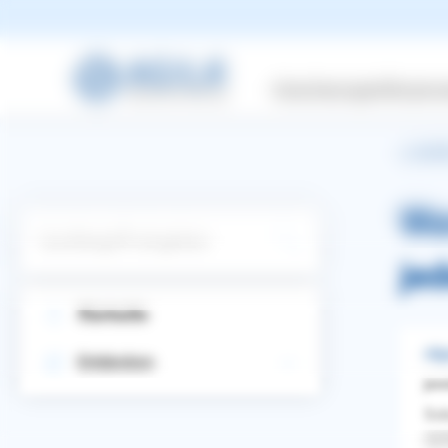
Versicherungen
Wissensw
zurüc
Wa
Suchbegriff eingeben
je
Startseite
All
Entdecken
jen
Sob
WhatsApp
Facebook
Twitter
Pinterest
spi
ZURÜCK ZUR FRAGE