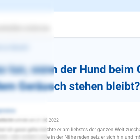
ertes
Über uns
Services
k zur Übersicht
s tun, wenn der Hund beim 
dem Geräusch stehen bleibt?
gemeines
nifer34
schrieb am 21.08.2022
al ich gassi gehe möchte er am liebstes der ganzen Welt zusc
E-Mail
elen, oder andere Leute in der Nähe reden setz er sich hin und 