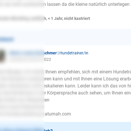
h sie nicht ausfechten lassen da die kleine natürlich unterlegen is
rador Mischling, weiblich, < 1 Jahr, nicht kastriert
ntwort
Marie-Louise Kretschmer
| Hundetrainer/in
schrieb am 28.03.2022
en Morgen, ich würde Ihnen empfehlen, sich mit einem Hundetrai
 die Situation analysieren kann und mit Ihnen eine Lösung era
den Hündinnen nicht eskalieren kann. Leider kann ich das von hi
 die Hündinnen in der Körpersprache auch sehen, um Ihnen ein
le Grüße aus Wiesbaden
ie-Louise Kretschmer
w.Hundeausbildung-naturnah.com