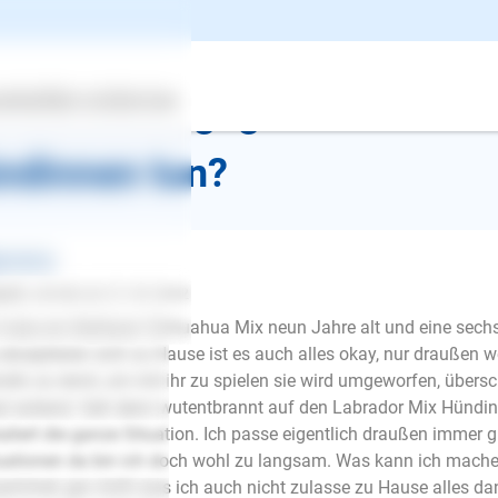
k zur Übersicht
ertes
s kanni ch gegen den Streit
Über uns
Services
ndinnen tun?
gemeines
y B.
schrieb am 21.03.2022
 habe ein Malteser Chihuahua Mix neun Jahre alt und eine sech
 akzeptieren sich zu Hause ist es auch alles okay, nur draußen 
din zu rennt, um mit ihr zu spielen sie wird umgeworfen, überschl
al wütend. Geh denn wutentbrannt auf den Labrador Mix Hündi
aliert die ganze Situation. Ich passe eigentlich draußen immer 
uationen da bin ich doch wohl zu langsam. Was kann ich mache
E-Mail
ammen gar nicht was ich auch nicht zulasse zu Hause alles da