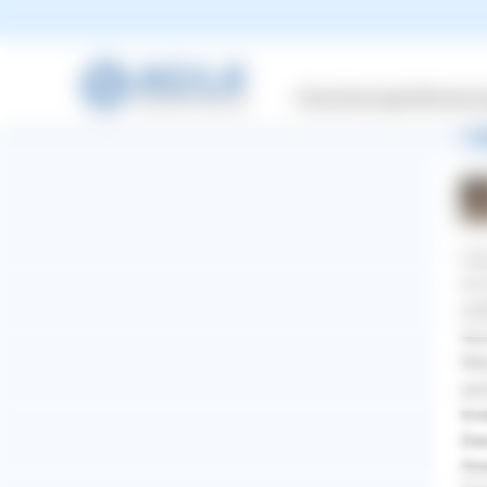
zie
Jack
Versicherungen
Wissensw
1 A
Hal
im 
sol
Hun
Wen
auc
End
Des
WhatsApp
Facebook
Twitter
Pinterest
lös
ZURÜCK ZUR FRAGE