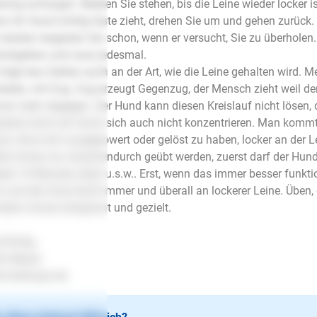
ining anfangen. Bleiben Sie stehen, bis die Leine wieder locker 
n Ihr Hund richtig feste zieht, drehen Sie um und gehen zurück.
besten reagieren Sie schon, wenn er versucht, Sie zu überhol
ückgehen und zwar jedesmal.
 liegt das Ziehen auch an der Art, wie die Leine gehalten wird. M
alten, mit Zug. Zug erzeugt Gegenzug, der Mensch zieht weil de
er mehr dagegen. Der Hund kann diesen Kreislauf nicht lösen,
stens kann ein Hund sich auch nicht konzentrieren. Man kommt
d, ohne sich ausgepowert oder gelöst zu haben, locker an der L
lte immer nur zwischendurch geübt werden, zuerst darf der Hun
der 10 Minuten üben u.s.w.. Erst, wenn das immer besser funktio
n und der Hund läuft immer und überall an lockerer Leine. Üben, 
dern immer entspannt und gezielt.
l Erfolg..
en Mayer
.lesloups.de