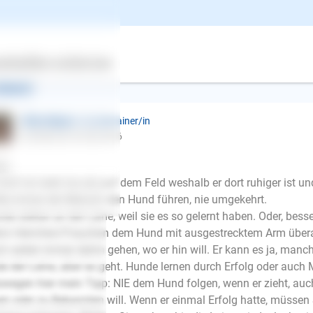
ht ganz schlimm an der Leine und ist fürchterlich aufgeregt. W
 Russell Terrier, männlich, < 1 Jahr, nicht kastriert
ertes
Über uns
Services
ntwort
Ellen Mayer
| Hundetrainer/in
schrieb am 29.08.2016
lo,
Dorf ist mehr los als auf dem Feld weshalb er dort ruhiger ist u
lte immer der Mensch den Hund führen, nie umgekehrt.
de ziehen an der Leine, weil sie es so gelernt haben. Oder, bess
n Herrchen/Frauchen dem Hund mit ausgestrecktem Arm überallh
h weiter immer dahin gehen, wo er hin will. Er kann es ja, ma
e der Leine, aber es geht. Hunde lernen durch Erfolg oder auch 
wegen hier mein Tipp: NIE dem Hund folgen, wenn er zieht, auc
E-Mail
en oder zu Bekannten will. Wenn er einmal Erfolg hatte, müssen