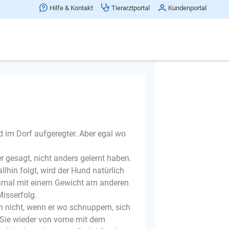
ie kann ich ihm die Angst nehmen?
Hilfe & Kontakt
Tierarztportal
Kundenportal
Frage melden
nd im Dorf aufgeregter. Aber egal wo
er gesagt, nicht anders gelernt haben.
in folgt, wird der Hund natürlich
nchmal mit einem Gewicht am anderen
Misserfolg.
h nicht, wenn er wo schnuppern, sich
 Sie wieder von vorne mit dem